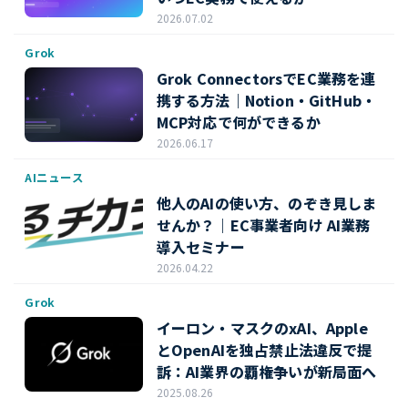
2026.07.02
Grok
Grok ConnectorsでEC業務を連
携する方法｜Notion・GitHub・
MCP対応で何ができるか
2026.06.17
AIニュース
他人のAIの使い方、のぞき見しま
せんか？｜EC事業者向け AI業務
導入セミナー
2026.04.22
Grok
イーロン・マスクのxAI、Apple
とOpenAIを独占禁止法違反で提
訴：AI業界の覇権争いが新局面へ
2025.08.26