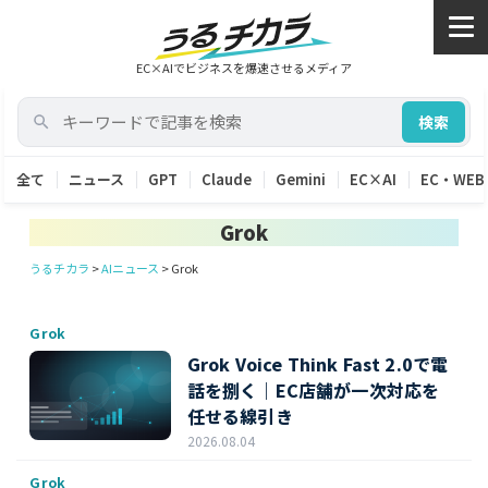
EC×AIでビジネスを爆速させるメディア
検索
全て
ニュース
GPT
Claude
Gemini
EC×AI
EC・WEB
Grok
うるチカラ
>
AIニュース
>
Grok
Grok
Grok Voice Think Fast 2.0で電
話を捌く｜EC店舗が一次対応を
任せる線引き
2026.08.04
Grok