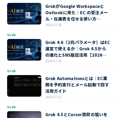
GrokがGoogle Workspaceと
Outlookに来た｜EC の受注メー
ル・在庫表を任せる使い方
【2026年7月】
2026.07.28
Grok
Grok 4.6（2兆パラメータ）はEC
運営で使えるか｜Grok 4.5から
の進化とSNS販促活用【2026年7
月】
2026.07.26
Grok
Grok Automationsとは｜EC業
務を予約実行とメール起動で回す
活用ガイド
2026.07.22
Grok
Grok 4.5とCursor買収の狙いを