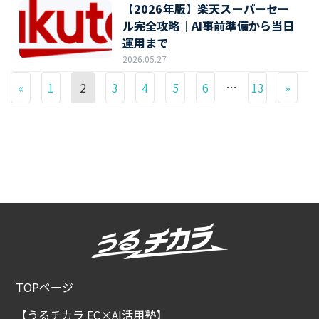
【2026年版】楽天スーパーセー
ル完全攻略｜AI事前準備から当日
運用まで
2026.05.27
…
«
1
2
3
4
5
6
13
»
TOPページ
【うるチカラ EC×AI活用塾】