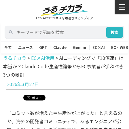
EC×AIでビジネスを爆速させるメディア
検索
全て
ニュース
GPT
Claude
Gemini
EC×AI
EC・WEB
うるチカラ
>
EC×AI活用
>
AIコーディングで「10倍速」は
本当か？Claude Code生産性論争からEC事業者が学ぶべき
3つの教訓
投
2026年3月27日
稿
日:
「コミット数が増えた＝生産性が上がった」と言えるの
か。海外の開発者コミュニティで、あるエンジニアが公