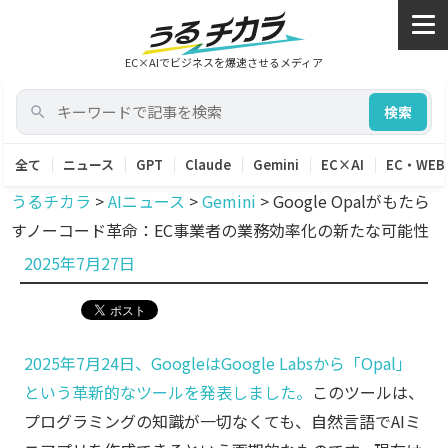
EC×AIでビジネスを爆速させるメディア
検索
全て
ニュース
GPT
Claude
Gemini
EC×AI
EC・WEB
うるチカラ
>
AIニュース
>
Gemini
>
Google Opalがもたら
すノーコード革命：EC事業者の業務効率化の新たな可能性
投
2025年7月27日
稿
日:
2025年7月24日、GoogleはGoogle Labsから「Opal」
という革新的なツールを発表しました。
このツールは、
プログラミングの知識が一切なくても、自然言語でAIミ