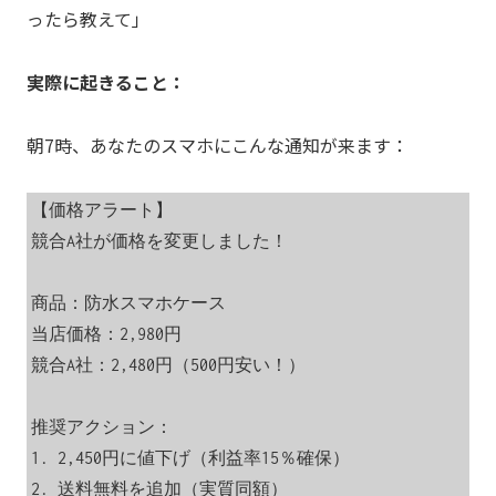
ったら教えて」
実際に起きること：
朝7時、あなたのスマホにこんな通知が来ます：
【価格アラート】

競合A社が価格を変更しました！

商品：防水スマホケース

当店価格：2,980円

競合A社：2,480円（500円安い！）

推奨アクション：

1. 2,450円に値下げ（利益率15％確保）

2. 送料無料を追加（実質同額）
