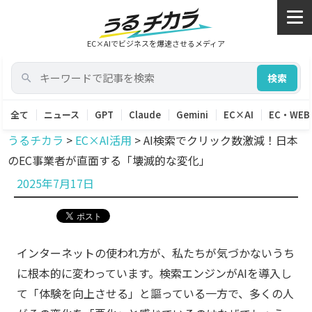
EC×AIでビジネスを爆速させるメディア
検索
全て
ニュース
GPT
Claude
Gemini
EC×AI
EC・WEB
うるチカラ
>
EC×AI活用
>
AI検索でクリック数激減！日本
のEC事業者が直面する「壊滅的な変化」
投
2025年7月17日
稿
日:
インターネットの使われ方が、私たちが気づかないうち
に根本的に変わっています。検索エンジンがAIを導入し
て「体験を向上させる」と謳っている一方で、多くの人