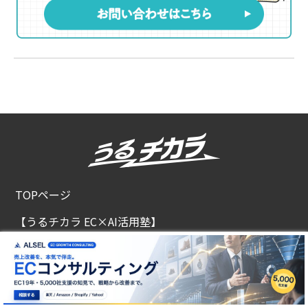
TOPページ
【うるチカラ EC×AI活用塾】
AIニュース
EC×AI活用
EC・WEBノウハウ