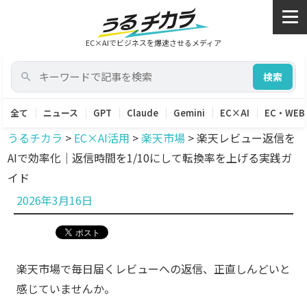
EC×AIでビジネスを爆速させるメディア
検索
全て
ニュース
GPT
Claude
Gemini
EC×AI
EC・WEB
うるチカラ
>
EC×AI活用
>
楽天市場
>
楽天レビュー返信を
AIで効率化｜返信時間を1/10にして転換率を上げる実践ガ
イド
投
2026年3月16日
稿
日:
楽天市場で毎日届くレビューへの返信、正直しんどいと
感じていませんか。