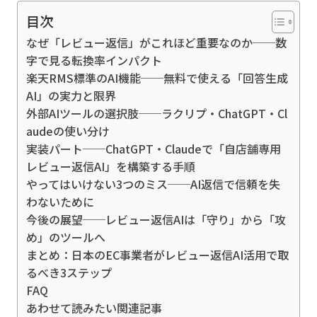
目次
なぜ「レビュー返信」がこれほど重要なのか──数
字で見る転換率インパクト
楽天RMS標準のAI機能──無料で使える「回答生成
AI」の実力と限界
外部AIツールの選択肢──ラクリプ・ChatGPT・Cl
audeの使い分け
実装パート──ChatGPT・Claudeで「自店舗専用
レビュー返信AI」を構築する手順
やってはいけない3つのミス──AI返信で信頼を失
わないために
今後の展望──レビュー返信AIは「守り」から「攻
め」のツールへ
まとめ：日本のEC事業者がレビュー返信AI活用で取
るべき3ステップ
FAQ
あわせて読みたい関連記事