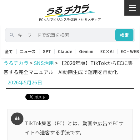
EC×AIでビジネスを爆速させるメディア
検索
全て
ニュース
GPT
Claude
Gemini
EC×AI
EC・WEB
うるチカラ
>
SNS活用
>
【2026年版】TikTokからECに集
客する完全マニュアル｜AI動画生成で運用を自動化
投
2026年5月26日
稿
日:
TikTok集客（EC）とは、動画や広告でECサ
イトへ送客する手法です。