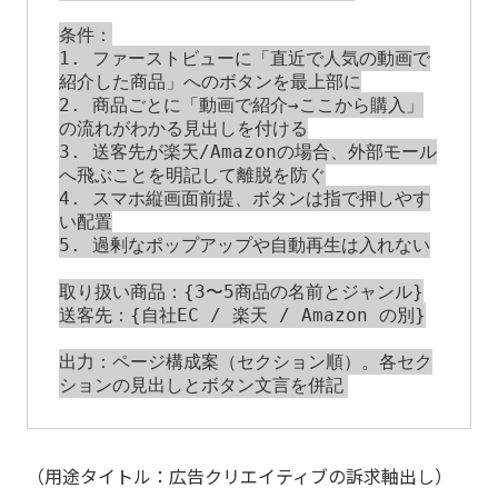
条件：

1. ファーストビューに「直近で人気の動画で
紹介した商品」へのボタンを最上部に

2. 商品ごとに「動画で紹介→ここから購入」
の流れがわかる見出しを付ける

3. 送客先が楽天/Amazonの場合、外部モール
へ飛ぶことを明記して離脱を防ぐ

4. スマホ縦画面前提、ボタンは指で押しやす
い配置

5. 過剰なポップアップや自動再生は入れない

取り扱い商品：{3〜5商品の名前とジャンル}

送客先：{自社EC / 楽天 / Amazon の別}

出力：ページ構成案（セクション順）。各セク
（用途タイトル：広告クリエイティブの訴求軸出し）