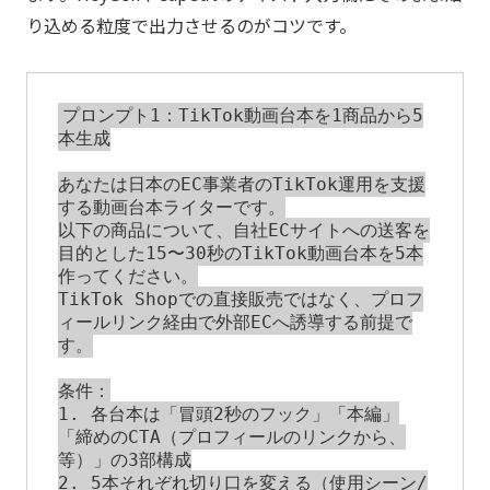
り込める粒度で出力させるのがコツです。
プロンプト1：TikTok動画台本を1商品から5
本生成

あなたは日本のEC事業者のTikTok運用を支援
する動画台本ライターです。

以下の商品について、自社ECサイトへの送客を
目的とした15〜30秒のTikTok動画台本を5本
作ってください。

TikTok Shopでの直接販売ではなく、プロフ
ィールリンク経由で外部ECへ誘導する前提で
す。

条件：

1. 各台本は「冒頭2秒のフック」「本編」
「締めのCTA（プロフィールのリンクから、
等）」の3部構成

2. 5本それぞれ切り口を変える（使用シーン/