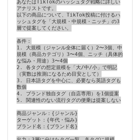
あなたはTikTokのハッシュタグ戦略に詳しい
アナリストです。

以下の商品について、TikTok投稿に付けるハ
ッシュタグを「大規模・中規模・ニッチ」の3
層で提案してください。

条件：

1. 大規模（ジャンル全体に届く）2〜3個、中
規模（商品カテゴリ）3〜4個、ニッチ（具体的
な悩み・用途）3〜4個

2. 各タグの想定規模を「大/中/小」で明記
（実数は推測になるため目安として）

3. 日本語タグを中心に、必要なら英語タグも
数個

4. ブランド独自タグ（自店専用）を1個提案

5. 関連性のない流行タグの便乗は提案しない

商品ジャンル：{ジャンル}

ターゲット：{年代・悩み}

ブランド名：{ブランド名}

出力：3層に分けたタグ一覧。各タグに規模