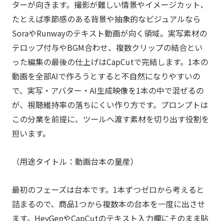
ターが向きます。撮影が難しい情景やイメージカット、
たとえば季節感のある背景や抽象的なビジュアルなら
SoraやRunwayのテキスト動画が向く領域。実写素材の
テロップ付与やBGM合わせ、複数クリップの結合とい
った編集の最後の仕上げはCapCutで完結します。1本の
動画を全部AIで作ろうとすると不自然になりやすいの
で、実写・アバター・AI生成映像を1本の中で混ぜるの
が、視聴維持率の落ちにくい作り方です。プロンプトは
この分業を前提に、ツールへ渡す素材を切り出す役割を
担います。
（用途タイトル：動画台本の量産）
最初のフェーズは台本です。1本ずつゼロから考えると
詰まるので、商品1つから複数本の台本を一度に出させ
ます。HeyGenやCapCutのテキスト入力欄にそのまま貼