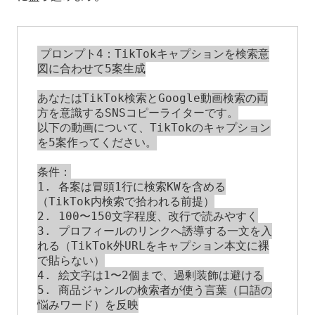
プロンプト4：TikTokキャプションを検索意
図に合わせて5案生成

あなたはTikTok検索とGoogle動画検索の両
方を意識するSNSコピーライターです。

以下の動画について、TikTokのキャプション
を5案作ってください。

条件：

1. 各案は冒頭1行に検索KWを含める
（TikTok内検索で拾われる前提）

2. 100〜150文字程度、改行で読みやすく

3. プロフィールのリンクへ誘導する一文を入
れる（TikTok外URLをキャプション本文に裸
で貼らない）

4. 絵文字は1〜2個まで、過剰装飾は避ける

5. 商品ジャンルの検索者が使う言葉（口語の
悩みワード）を反映
