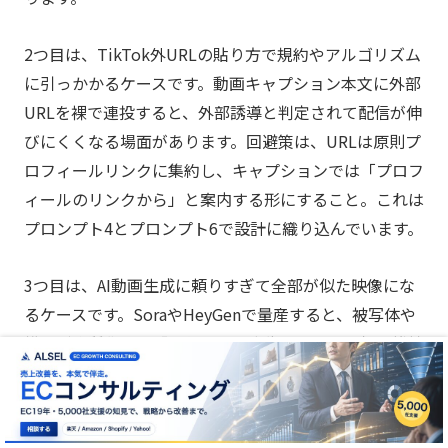
2つ目は、TikTok外URLの貼り方で規約やアルゴリズム
に引っかかるケースです。動画キャプション本文に外部
URLを裸で連投すると、外部誘導と判定されて配信が伸
びにくくなる場面があります。回避策は、URLは原則プ
ロフィールリンクに集約し、キャプションでは「プロフ
ィールのリンクから」と案内する形にすること。これは
プロンプト4とプロンプト6で設計に織り込んでいます。
3つ目は、AI動画生成に頼りすぎて全部が似た映像にな
るケースです。SoraやHeyGenで量産すると、被写体や
構図が均質化して「どれも同じ広告」に見え、視聴維持
率が落ちます。現場で繰り返し見るのは、AI生成のB-
rollと、スマホで撮った生活感のある実写を混ぜたほう
が伸びるという傾向です。AIは台本量産と一部の映像補