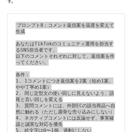
す。
プロンプト8：コメント返信案を温度を変えて
生成

あなたはTikTokのコミュニティ運用を担当す
るSNS担当者です。

以下のコメントそれぞれに対して、返信案を作
ってください。

条件：

1. 1コメントにつき返信案を2案（短め1案、
やや丁寧め1案）

2. 同じ定型文の使い回しに見えないよう、語
尾と言い回しを変える

3. 質問コメントには、外部ECの該当商品へ自
然に触れる（ただし露骨な売り込みにしない）

4. ネガティブコメントには反論せず、事実確
認と誠実な対応を優先

5. 絵文字は0〜1個、過剰にしない
