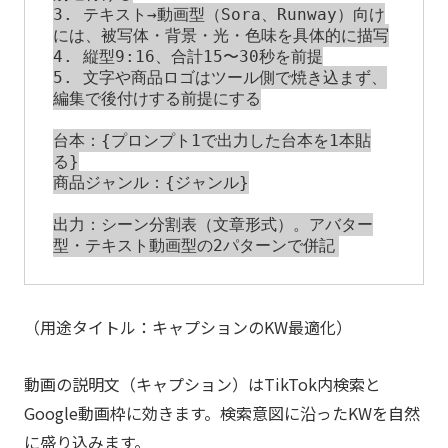
3. テキスト→動画型（Sora、Runway）向け
には、被写体・背景・光・色味を具体的に描写

4. 縦型9:16、合計15〜30秒を前提

5. 文字や商品ロゴはツール側で焼き込まず、
編集で後付けする前提にする

台本：{プロンプト1で出力した台本を1本貼
る}

商品ジャンル：{ジャンル}

出力：シーン分割表（文章形式）。アバター
（用途タイトル：キャプションのKW最適化）
動画の説明文（キャプション）はTikTok内検索と
Google動画枠に効きます。検索意図に沿ったKWを自然
に盛り込みます。