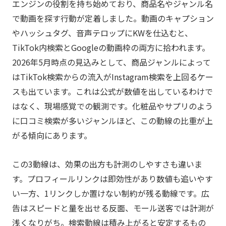
エンジンの役割を持ち始めており、商品名やジャンル名
で動画を探す行動が定着しました。動画のキャプション
やハッシュタグ、音声テロップにKWを仕込むと、
TikTok内検索とGoogleの動画枠の両方に拾われます。
2026年5月時点の見込みとして、商品ジャンルによって
はTikTok検索からの流入がInstagram検索を上回るケー
スも出ています。これは公式が数値を出しているわけで
はなく、現場感覚での観測です。化粧品やサプリのよう
に口コミ検索が多いジャンルほど、この動線の比重が上
がる傾向にあります。
この3動線は、効果の出方も計測のしやすさも違いま
す。プロフィールリンクは即効性があり数値も追いやす
い一方、1リンクしか置けない制約が残る動線です。広
告はスピードと量を出せる反面、モール送客では計測が
浅くなりがち。検索動線は積み上がると安定するもの