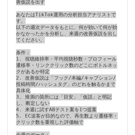
善仮説を出す

あなたはTikTok運用の分析担当アナリストで
す。

以下の週次データをもとに、何が効いて何が効
かなかったかを分析し、来週の改善仮説を出し
てください。

条件：

1. 視聴維持率・平均視聴秒数・プロフィール
遷移率・リンククリック数のどこにボトルネッ
クがあるか特定

2. 改善仮説は「フック/本編/キャプション/
投稿時間/ハッシュタグ」のどれを触るかまで
具体化

3. 推測の箇所には「目安」「仮説」と明記
し、断定しない

4. 来週に試すABテスト案を1つ提案

5. EC送客が目的なので、再生数より遷移率・
クリック数を重視した評価軸で

今週のデータ：
