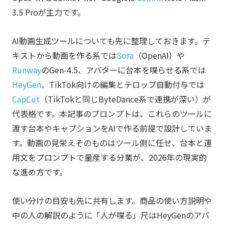
3.5 Proが主力です。
AI動画生成ツールについても先に整理しておきます。テ
キストから動画を作る系では
Sora
（OpenAI）や
Runway
のGen-4.5、アバターに台本を喋らせる系では
HeyGen
、TikTok向けの編集とテロップ自動付与では
CapCut
（TikTokと同じByteDance系で連携が深い）が
代表格です。本記事のプロンプトは、これらのツールに
渡す台本やキャプションをAIで作る前提で設計していま
す。動画の見栄えそのものはツール側に任せ、台本と運
用文をプロンプトで量産する分業が、2026年の現実的
な進め方です。
使い分けの目安も先に共有します。商品の使い方説明や
中の人の解説のように「人が喋る」尺はHeyGenのアバ