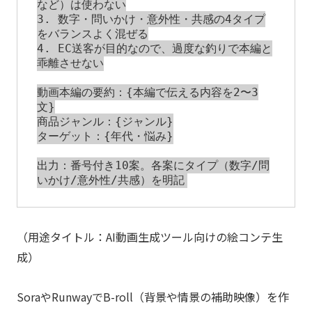
など）は使わない

3. 数字・問いかけ・意外性・共感の4タイプ
をバランスよく混ぜる

4. EC送客が目的なので、過度な釣りで本編と
乖離させない

動画本編の要約：{本編で伝える内容を2〜3
文}

商品ジャンル：{ジャンル}

ターゲット：{年代・悩み}

出力：番号付き10案。各案にタイプ（数字/問
（用途タイトル：AI動画生成ツール向けの絵コンテ生
成）
SoraやRunwayでB-roll（背景や情景の補助映像）を作