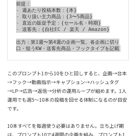
前提：

- 週あたり投稿本数：{本}

- 取り扱い主力商品：{3〜5商品}

- 直近の販促予定：{セール名・時期}

- 送客先：{自社EC / 楽天 / Amazon}

出力：第1週〜第4週の企画一覧。各企画に切り
このプロンプト1から10をひと回しすると、企画→台本
→フック→動画指示→キャプション→ハッシュタグ
→LP→広告→返信→分析の運用ループが組めます。1人
運用でも週5〜10本の投稿を回せる体制になるのが目安
です。
10本すべてを毎週使う必要はありません。立ち上げ期
は、プロンプト10で4週間の企画を組み、プロンプト1