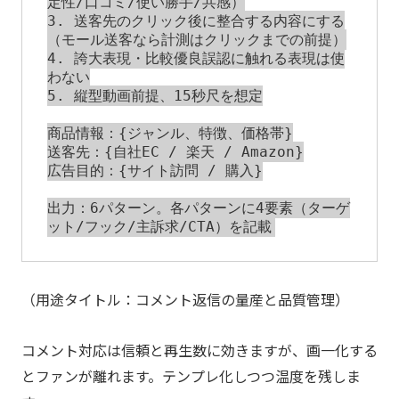
定性/口コミ/使い勝手/共感）

3. 送客先のクリック後に整合する内容にする
（モール送客なら計測はクリックまでの前提）

4. 誇大表現・比較優良誤認に触れる表現は使
わない

5. 縦型動画前提、15秒尺を想定

商品情報：{ジャンル、特徴、価格帯}

送客先：{自社EC / 楽天 / Amazon}

広告目的：{サイト訪問 / 購入}

出力：6パターン。各パターンに4要素（ターゲ
（用途タイトル：コメント返信の量産と品質管理）
コメント対応は信頼と再生数に効きますが、画一化する
とファンが離れます。テンプレ化しつつ温度を残しま