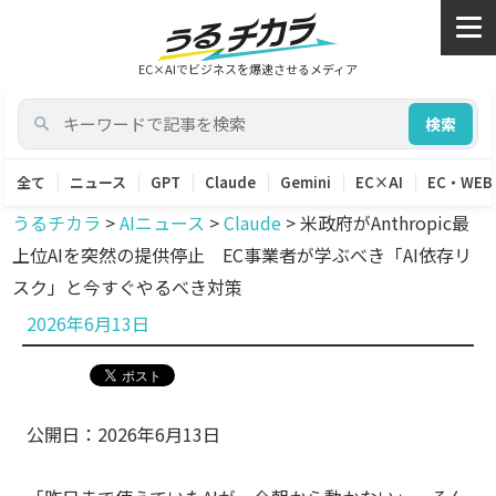
EC×AIでビジネスを爆速させるメディア
検索
全て
ニュース
GPT
Claude
Gemini
EC×AI
EC・WEB
うるチカラ
>
AIニュース
>
Claude
>
米政府がAnthropic最
上位AIを突然の提供停止 EC事業者が学ぶべき「AI依存リ
スク」と今すぐやるべき対策
投
2026年6月13日
稿
日:
公開日：2026年6月13日