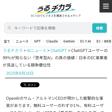
EC×AIでビジネスを爆速させるメディア
検索
全て
ニュース
GPT
Claude
Gemini
EC×AI
EC・WEB
うるチカラ
>
AIニュース
>
ChatGPT
>
ChatGPTユーザーの
99％が知らない「思考型AI」の真の価値：日本のEC事業者
が見逃している競争優位性
投
2025年8月16日
稿
日:
OpenAIのサム・アルトマンCEOが明かした衝撃的な事
実があります。無料ユーザーのわずか1％、有料ユーザ