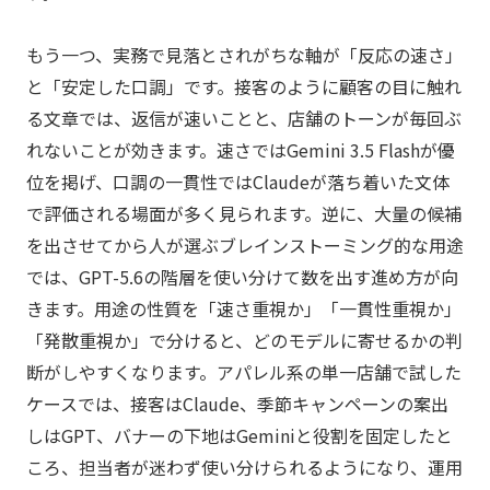
もう一つ、実務で見落とされがちな軸が「反応の速さ」
と「安定した口調」です。接客のように顧客の目に触れ
る文章では、返信が速いことと、店舗のトーンが毎回ぶ
れないことが効きます。速さではGemini 3.5 Flashが優
位を掲げ、口調の一貫性ではClaudeが落ち着いた文体
で評価される場面が多く見られます。逆に、大量の候補
を出させてから人が選ぶブレインストーミング的な用途
では、GPT-5.6の階層を使い分けて数を出す進め方が向
きます。用途の性質を「速さ重視か」「一貫性重視か」
「発散重視か」で分けると、どのモデルに寄せるかの判
断がしやすくなります。アパレル系の単一店舗で試した
ケースでは、接客はClaude、季節キャンペーンの案出
しはGPT、バナーの下地はGeminiと役割を固定したと
ころ、担当者が迷わず使い分けられるようになり、運用