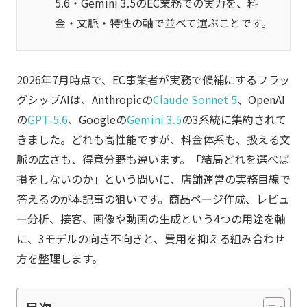
5.6・Gemini 3.5のEC業務での実力を、料
金・文脈・特性の軸で並べて選ぶことです。
2026年7月時点で、EC事業者が実務で候補にするフラッ
グシップAIは、Anthropicの
Claude Sonnet 5
、OpenAI
の
GPT-5.6
、Googleの
Gemini 3.5
の3系統に集約されて
きました。どれも高性能ですが、料金体系も、扱える文
脈の広さも、得意分野も違います。「結局どれを選べば
損をしないのか」という問いに、店舗運営の実務目線で
答えるのが本記事の狙いです。商品ページ作成、レビュ
ー分析、接客、画像や動画の生成という4つの用途を軸
に、3モデルの向き不向きと、費用を抑える組み合わせ
方を整理します。