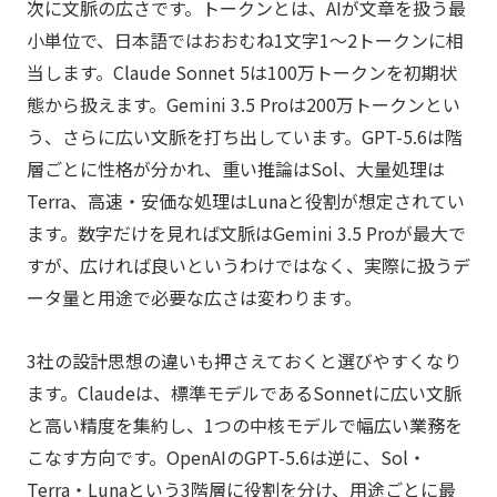
次に文脈の広さです。トークンとは、AIが文章を扱う最
小単位で、日本語ではおおむね1文字1〜2トークンに相
当します。Claude Sonnet 5は100万トークンを初期状
態から扱えます。Gemini 3.5 Proは200万トークンとい
う、さらに広い文脈を打ち出しています。GPT-5.6は階
層ごとに性格が分かれ、重い推論はSol、大量処理は
Terra、高速・安価な処理はLunaと役割が想定されてい
ます。数字だけを見れば文脈はGemini 3.5 Proが最大で
すが、広ければ良いというわけではなく、実際に扱うデ
ータ量と用途で必要な広さは変わります。
3社の設計思想の違いも押さえておくと選びやすくなり
ます。Claudeは、標準モデルであるSonnetに広い文脈
と高い精度を集約し、1つの中核モデルで幅広い業務を
こなす方向です。OpenAIのGPT-5.6は逆に、Sol・
Terra・Lunaという3階層に役割を分け、用途ごとに最