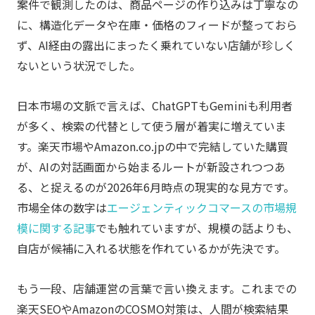
案件で観測したのは、商品ページの作り込みは丁寧なの
に、構造化データや在庫・価格のフィードが整っておら
ず、AI経由の露出にまったく乗れていない店舗が珍しく
ないという状況でした。
日本市場の文脈で言えば、ChatGPTもGeminiも利用者
が多く、検索の代替として使う層が着実に増えていま
す。楽天市場やAmazon.co.jpの中で完結していた購買
が、AIの対話画面から始まるルートが新設されつつあ
る、と捉えるのが2026年6月時点の現実的な見方です。
市場全体の数字は
エージェンティックコマースの市場規
模に関する記事
でも触れていますが、規模の話よりも、
自店が候補に入れる状態を作れているかが先決です。
もう一段、店舗運営の言葉で言い換えます。これまでの
楽天SEOやAmazonのCOSMO対策は、人間が検索結果