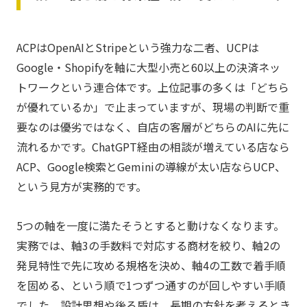
ACPはOpenAIとStripeという強力な二者、UCPは
Google・Shopifyを軸に大型小売と60以上の決済ネッ
トワークという連合体です。上位記事の多くは「どちら
が優れているか」で止まっていますが、現場の判断で重
要なのは優劣ではなく、自店の客層がどちらのAIに先に
流れるかです。ChatGPT経由の相談が増えている店なら
ACP、Google検索とGeminiの導線が太い店ならUCP、
という見方が実務的です。
5つの軸を一度に満たそうとすると動けなくなります。
実務では、軸3の手数料で対応する商材を絞り、軸2の
発見特性で先に攻める規格を決め、軸4の工数で着手順
を固める、という順で1つずつ通すのが回しやすい手順
でした。設計思想や後ろ盾は、長期の方針を考えるとき