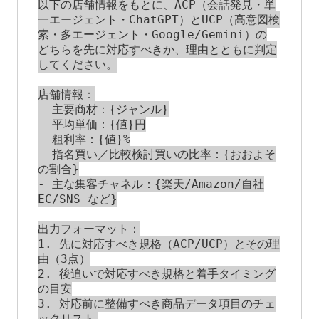
以下の店舗情報をもとに、ACP（会話発見・単
一エージェント・ChatGPT）とUCP（高意図検
索・多エージェント・Google/Gemini）の

どちらを先に対応すべきか、理由とともに判定
してください。

店舗情報：

- 主要商材：{ジャンル}

- 平均単価：{値}円

- 粗利率：{値}%

- 指名買い／比較検討買いの比率：{おおよそ
の割合}

- 主な集客チャネル：{楽天/Amazon/自社
EC/SNS など}

出力フォーマット：

1. 先に対応すべき規格（ACP/UCP）とその理
由（3点）

2. 後追いで対応すべき規格と着手タイミング
の目安

3. 対応前に整備すべき商品データ項目のチェ