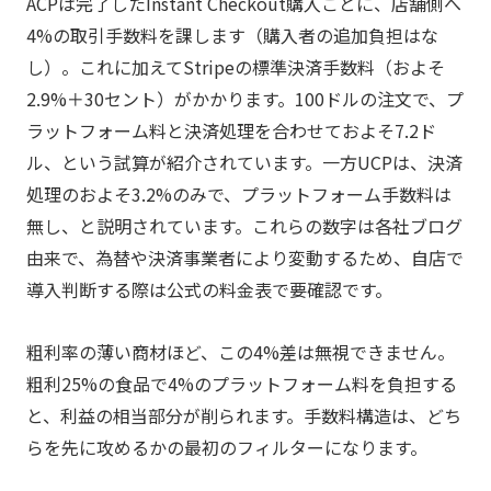
ACPは完了したInstant Checkout購入ごとに、店舗側へ
4%の取引手数料を課します（購入者の追加負担はな
し）。これに加えてStripeの標準決済手数料（およそ
2.9%＋30セント）がかかります。100ドルの注文で、プ
ラットフォーム料と決済処理を合わせておよそ7.2ド
ル、という試算が紹介されています。一方UCPは、決済
処理のおよそ3.2%のみで、プラットフォーム手数料は
無し、と説明されています。これらの数字は各社ブログ
由来で、為替や決済事業者により変動するため、自店で
導入判断する際は公式の料金表で要確認です。
粗利率の薄い商材ほど、この4%差は無視できません。
粗利25%の食品で4%のプラットフォーム料を負担する
と、利益の相当部分が削られます。手数料構造は、どち
らを先に攻めるかの最初のフィルターになります。