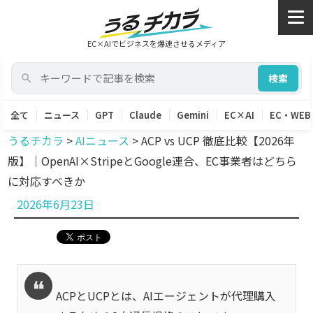
EC×AIでビジネスを爆速させるメディア
検索
全て
ニュース
GPT
Claude
Gemini
EC×AI
EC・WEB
うるチカラ
>
AIニュース
>
ACP vs UCP 徹底比較【2026年
版】｜OpenAI×StripeとGoogle連合、EC事業者はどちら
に対応すべきか
投
2026年6月23日
稿
日:
ACPとUCPとは、AIエージェントが代理購入