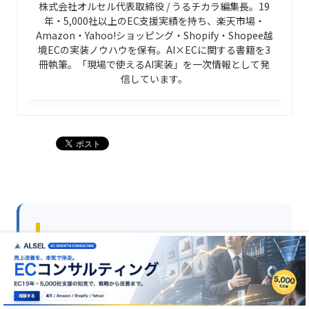
株式会社オルセル代表取締役 / うるチカラ編集長。19
年・5,000社以上のEC支援実績を持ち、楽天市場・
Amazon・Yahoo!ショッピング・Shopify・Shopee越
境ECの実装ノウハウを保有。AI×ECに関する書籍を3
冊執筆。「現場で使えるAI実装」を一次情報として発
信しています。
この記事の監修者に直接相談したい
方へ
本記事は
うるチカラ編集長・齋藤竹紘
（株式会社オ