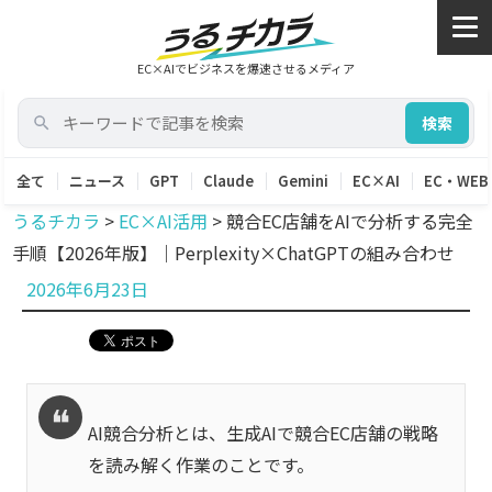
EC×AIでビジネスを爆速させるメディア
検索
全て
ニュース
GPT
Claude
Gemini
EC×AI
EC・WEB
うるチカラ
>
EC×AI活用
>
競合EC店舗をAIで分析する完全
手順【2026年版】｜Perplexity×ChatGPTの組み合わせ
投
2026年6月23日
稿
日:
AI競合分析とは、生成AIで競合EC店舗の戦略
を読み解く作業のことです。