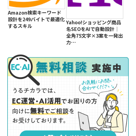
Amazon検索キーワード
設計を249バイトで最適化
Yahoo!ショッピング商品
するスキル
名SEOをAIで自動設計｜
全角75文字×3案を一発出
力…