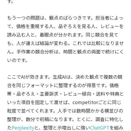
す。
もう一つの問題は、観点のばらつきです。担当者によっ
て、価格を重視する人、品ぞろえを見る人、レビューを
読み込む人と、着眼点が分かれます。同じ競合を見て
も、人が違えば結論が変わる。これでは比較になりませ
ん。手作業の競合分析は、時間と観点の両面で続けにく
いのです。
ここでAIが効きます。生成AIは、決めた観点で複数の競
合を同じフォーマットに整理するのが得意です。価格
帯・品ぞろえ・主要訴求・レビュー傾向・送料や特典と
いった項目を固定して渡せば、competitorごとに同じ
粒度で並べてくれます。人手では数時間かかる横並びの
整理が、数分で初稿になります。とくに、調査に特化し
た
Perplexity
と、整理と示唆出しに強い
ChatGPT
を組み