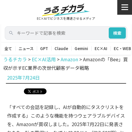
EC×AIでビジネスを爆速させるメディア
検索
全て
ニュース
GPT
Claude
Gemini
EC×AI
EC・WEB
うるチカラ
>
EC×AI活用
>
Amazon
>
Amazonの「Bee」買
収が示すEC業界の次世代顧客データ戦略
投
2025年7月24日
稿
日:
「すべての会話を記録し、AIが自動的にタスクリストを
作成する」このような機能を持つウェアラブルデバイス
を、Amazonが買収しました。2025年7月22日に発表さ