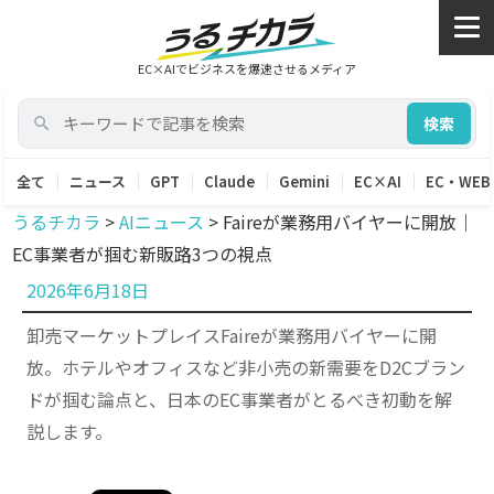
EC×AIでビジネスを爆速させるメディア
検索
全て
ニュース
GPT
Claude
Gemini
EC×AI
EC・WEB
うるチカラ
>
AIニュース
>
Faireが業務用バイヤーに開放｜
EC事業者が掴む新販路3つの視点
投
2026年6月18日
稿
卸売マーケットプレイスFaireが業務用バイヤーに開
日:
放。ホテルやオフィスなど非小売の新需要をD2Cブラン
ドが掴む論点と、日本のEC事業者がとるべき初動を解
説します。