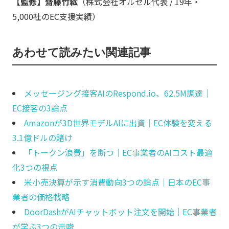
【監修】齋藤竹紘
（株式会社オルセル代表 / 19年・
5,000社のEC支援実績）
あわせて読みたい関連記事
メッセージング接客AIのRespond.io、62.5M調達｜
EC接客の3論点
Amazonが3D世界モデルAIに出資｜EC体験を変える
3.1億ドルの賭け
「トークン浪費」を断つ｜EC事業者のAIコスト最適
化3つの視点
米小売決算が示す消費動向3つの論点｜日本のEC事
業者の価格戦略
DoorDashがAIチャットボット注文を開始｜EC事業者
が学ぶ3つの示唆