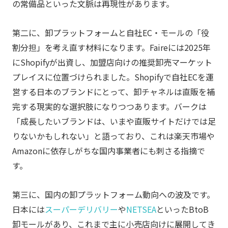
の常備品といった文脈は再現性があります。
第二に、卸プラットフォームと自社EC・モールの「役
割分担」を考え直す材料になります。Faireには2025年
にShopifyが出資し、加盟店向けの推奨卸売マーケット
プレイスに位置づけられました。Shopifyで自社ECを運
営する日本のブランドにとって、卸チャネルは直販を補
完する現実的な選択肢になりつつあります。バークは
「成長したいブランドは、いまや直販サイトだけでは足
りないかもしれない」と語っており、これは楽天市場や
Amazonに依存しがちな国内事業者にも刺さる指摘で
す。
第三に、国内の卸プラットフォーム動向への波及です。
日本には
スーパーデリバリー
や
NETSEA
といったBtoB
卸モールがあり、これまで主に小売店向けに展開してき