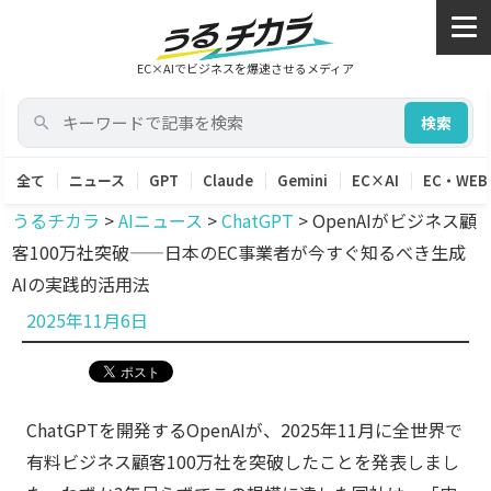
EC×AIでビジネスを爆速させるメディア
検索
全て
ニュース
GPT
Claude
Gemini
EC×AI
EC・WEB
うるチカラ
>
AIニュース
>
ChatGPT
>
OpenAIがビジネス顧
客100万社突破——日本のEC事業者が今すぐ知るべき生成
AIの実践的活用法
投
2025年11月6日
稿
日:
ChatGPTを開発するOpenAIが、2025年11月に全世界で
有料ビジネス顧客100万社を突破したことを発表しまし