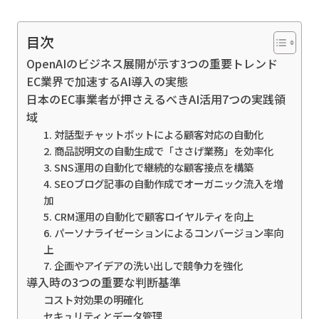
目次
OpenAIのビジネス展開が示す3つの重要トレンド
EC業界で加速するAI導入の実態
日本のEC事業者が押さえるべきAI活用7つの実践領
域
1. 対話型チャットボットによる顧客対応の自動化
2. 商品説明文の自動生成で「ささげ業務」を効率化
3. SNS運用の自動化で継続的な顧客接点を構築
4. SEOブログ記事の自動作成でオーガニック流入を増
加
5. CRM運用の自動化で顧客ロイヤルティを向上
6. パーソナライゼーションによるコンバージョン率向
上
7. 企画やアイデアの洗い出しで競争力を強化
導入時の3つの重要な判断基準
コスト対効果の明確化
セキュリティとデータ管理