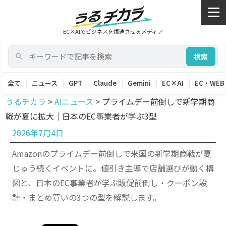
EC×AIでビジネスを爆速させるメディア
検索
全て
ニュース
GPT
Claude
Gemini
EC×AI
EC・WEB
うるチカラ
>
AIニュース
>
プライムデー前倒しで新学期商
戦が夏に拡大｜日本のEC事業者が学ぶ3型
投
2026年7月4日
稿
Amazonのプライムデー前倒しで米国の新学期商戦が夏
日:
じゅう続くイベントに。値引き主導で店舗選びが動く構
図と、日本のEC事業者が学ぶ販促前倒し・クーポン設
計・まとめ買いの3つの型を解説します。