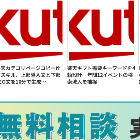
楽天カテゴリページコピー作
楽天ギフト需要キーワードを4
成スキル、上部導入文と下部
軸設計｜年間12イベントの検
EO文を10分で生成…
索流入を捕捉