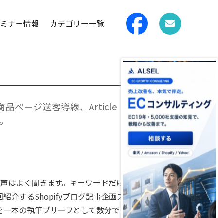
ミナー情報
カテゴリー一覧
ページ送客導線、Article
。
う声はよく聞きます。キーワードだけ
するShopifyブログ記事企画ス
までを一本の執筆ブリーフとして数分で