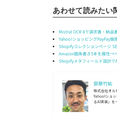
あわせて読みたい
Mistral OCR 4で請求書
Yahoo!ショッピングPayPa
Shopifyコレクションページ 
Amazon箇条書き5本を属性
Shopifyメタフィールド設計
齋藤竹紘
株式会社オルセ
Yahoo!シ
るAI実装」