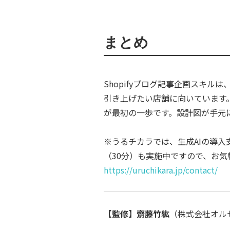
まとめ
Shopifyブログ記事企画スキ
引き上げたい店舗に向いています
が最初の一歩です。設計図が手元
※うるチカラでは、生成AIの導
（30分）も実施中ですので、お
https://uruchikara.jp/contact/
【監修】齋藤竹紘
（株式会社オルセル