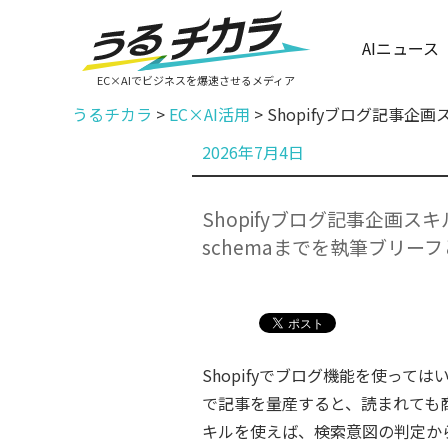
AIニュース
EC×AIでビジネスを爆速させるメディア
うるチカラ
>
EC×AI活用
>
Shopifyブログ記事
投
2026年7月4日
稿
日:
Shopifyブログ記事企画ス
schemaまでを執筆ブリ
Shopifyでブログ機能を使っ
で記事を量産すると、読まれても商
キルを使えば、検索意図の判定から見