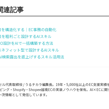
関連記事
・納品書を構造化する｜EC事務の自動化
y施策を粗利ごと設計するAIスキル
SEO設計をAIで一括構築する方法
→ベネフィット型で設計するAIスキル
でAI検索露出を底上げするスキル活用法
ル代表取締役 / うるチカラ編集長。19年・5,000社以上のEC支援実績
ョッピング・Shopify・Shopee越境ECの実装ノウハウを保有。AI×E
を一次情報として発信しています。