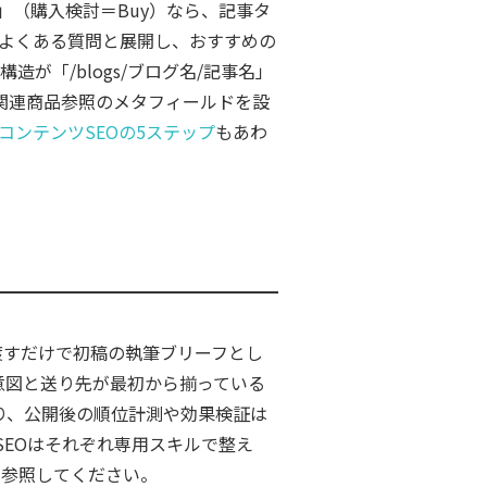
」（購入検討＝Buy）なら、記事タ
・よくある質問と展開し、おすすめの
造が「/blogs/ブログ名/記事名」
関連商品参照のメタフィールドを設
コンテンツSEOの5ステップ
もあわ
渡すだけで初稿の執筆ブリーフとし
意図と送り先が最初から揃っている
り、公開後の順位計測や効果検証は
EOはそれぞれ専用スキルで整え
を参照してください。