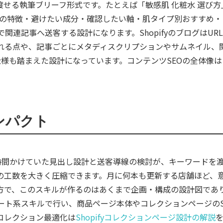
渡せる執筆ブリーフ形式です。たとえば「敏感肌 化粧水 選び方
肌の特徴・避けたい成分・確認したい軸・肌タイプ別おすすめ
連記事へ送客する設計になります。ShopifyのブログはURL構
れる点や、記事ごとにメタディスクリプションやサムネイル、
の仕様も踏まえた設計になっています。コンテンツSEOの全体像は
。
ンパクト
時間かけていた見出し設計と送客導線の検討が、キーワードを
の工数を大きく圧縮できます。月に何本も更新する店舗ほど、
方で、このスキルが作るのはあくまで企画・構成の設計図であ
ート系スキルで行い、商品ページ本体やコレクションページのS
コレクション最適化は
Shopifyコレクションページ設計の解説