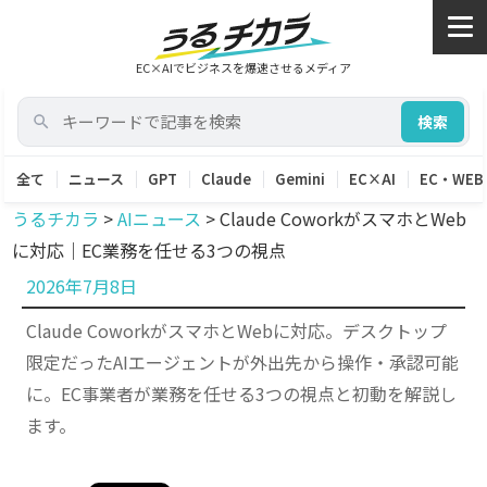
EC×AIでビジネスを爆速させるメディア
検索
全て
ニュース
GPT
Claude
Gemini
EC×AI
EC・WEB
うるチカラ
>
AIニュース
>
Claude CoworkがスマホとWeb
に対応｜EC業務を任せる3つの視点
投
2026年7月8日
稿
Claude CoworkがスマホとWebに対応。デスクトップ
日:
限定だったAIエージェントが外出先から操作・承認可能
に。EC事業者が業務を任せる3つの視点と初動を解説し
ます。