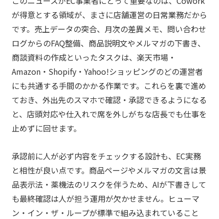
このニュースがEC事業者にとって重要なのは、Cowork
が得意とする領域が、まさに店舗運営の日常業務だから
です。売上データの突合、月次の差異メモ、問い合わせ
ログからのFAQ整備、商品説明文やメルマガの下書き、
商談資料の作成といったタスクは、楽天市場・
Amazon・Shopify・Yahoo!ショッピングのどの運営者
にも共通する手間のかかる作業です。これらを裏で進め
ておき、外出先のスマホで確認・承認できるようになる
と、店頭対応や仕入れで席を外しがちな店長でも仕事を
止めずに回せます。
承認前に人が必ず内容をチェックする設計も、EC実務
と相性が良い点です。商品ページやメルマガの文言は景
品表示法・薬機法のリスクを伴うため、AIが下書きして
も最終確認は人が担う運用が欠かせません。ヒューマ
ン・イン・ザ・ループが標準で組み込まれていること