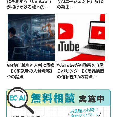
に予測する「Centaur」
くAIエージェント」時代
が投げかける根本的…
の幕開…
GMがIT職をAI人材に置換
YouTubeがAI動画を自動
｜EC事業者の人材戦略3
ラベリング｜EC商品動画
つの論点
の信頼性3つの論点…