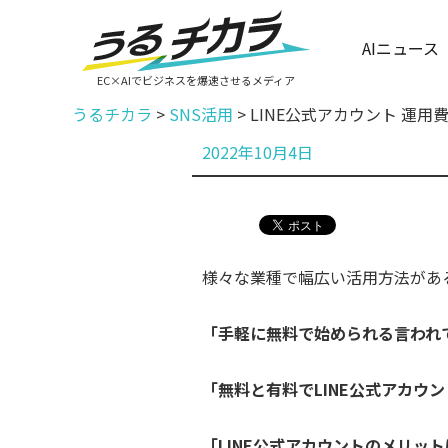
AIニュース
EC×AIでビジネスを爆速させるメディア
うるチカラ
>
SNS活用
>
LINE公式アカウント 運
投
2022年10月4日
稿
日:
様々な業種で幅広い活用方法がある
「手軽に無料で始められる言われ
「無料と有料でLINE公式アカウ
「LINE公式アカウントのメリッ