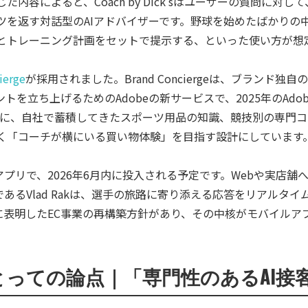
報じた内容によると、Coach by Dick’sはユーザーの質問に
ツを返す対話型のAIアドバイザーです。野球を始めたばかりの
とトレーニング計画をセットで提示する、といった使い方が想
ierge
が採用されました。Brand Conciergeは、ブランド
トを立ち上げるためのAdobeの新サービスで、2025年のAdob
onciergeに、自社で蓄積してきたスポーツ用品の知識、競技別の
く「コーチが横にいる買い物体験」を目指す設計にしています
ルアプリで、2026年6月内に投入される予定です。Webや実店
TOであるVlad Rakは、選手の旅路に寄り添える応答をリアル
月に表明したEC事業の再構築方針があり、その中核がモバイルア
とっての論点｜「専門性のあるAI接