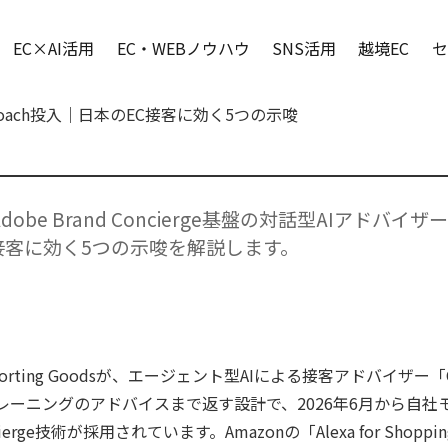
EC×AI活用
EC・WEBノウハウ
SNS活用
越境EC
セ
ーCoach投入｜日本のEC接客に効く5つの示唆
dsがAdobe Brand Concierge基盤の対話型AIアドバイザ
接客に効く5つの示唆を解説します。
orting Goodsが、エージェント型AIによる接客アドバイザー「Coa
レーニングのアドバイスまで返す設計で、2026年6月から自社
ierge技術が採用されています。Amazonの「Alexa for Shoppi