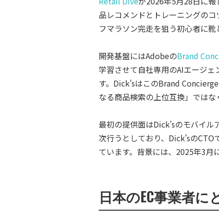
Retail Dive
が2026年5月28日に
品レコメンドとトレーニングのコ
フマラソン完走を狙う初心者に靴
開発基盤にはAdobeの
Brand Conc
学習させて自社専用のAIエージェン
す。Dick’sはこのBrand C
なる商品検索の上位互換」ではな
最初の提供面はDick’sのモバイ
次行うとしており、Dick’sのC
ています。背景には、2025年3
日本のEC事業者に