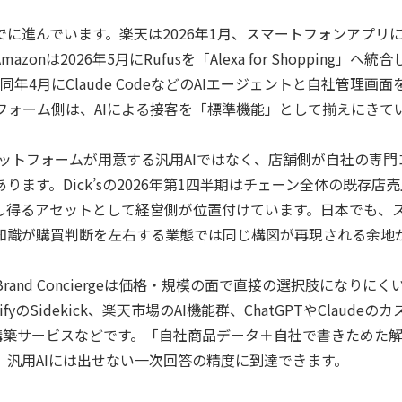
でに進んでいます。楽天は2026年1月、スマートフォンアプリ
onは2026年5月にRufusを「Alexa for Shopping
年4月にClaude CodeなどのAIエージェントと自社管理画面を接続す
フォーム側は、AIによる接客を「標準機能」として揃えにきて
しさは、プラットフォームが用意する汎用AIではなく、店舗側が自社
ります。Dick’sの2026年第1四半期はチェーン全体の既存
献し得るアセットとして経営側が位置付けています。日本でも、
知識が購買判断を左右する業態では同じ構図が再現される余地
Brand Conciergeは価格・規模の面で直接の選択肢になり
yのSidekick、楽天市場のAI機能群、ChatGPTやClaud
in系の構築サービスなどです。「自社商品データ＋自社で書きため
、汎用AIには出せない一次回答の精度に到達できます。