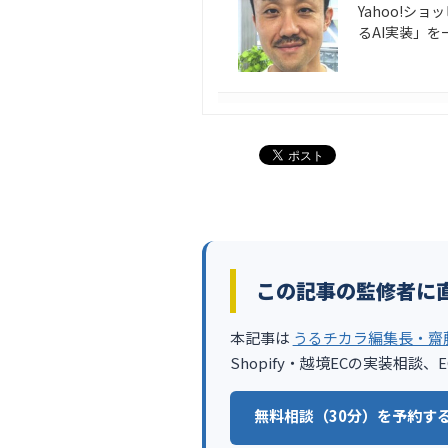
Yahoo!シ
るAI実装」
この記事の監修者に
本記事は
うるチカラ編集長・齋
Shopify・越境ECの実装相
無料相談（30分）を予約する