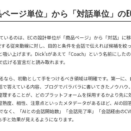
ページ単位」から「対話単位」のE
り組みが示しているのは、ECの設計単位が「商品ページ」から「対話
較する従来動線に対し、目的と条件を会話で伝えれば候補を絞っ
吸い上げます。Dick’sがあえて「Coach」という名前にし
で広げる宣言だと読み取れます。
えるなら、初動として手をつけるべき領域は明確です。第一に、
話で答えている内容、ブログでバラバラに書いてきたノウハウ
で整理することが、どのプラットフォームを採用するかより先に
習熟度、相性、注意点といったメタデータがあるほど、AIの回
だけでなく、「AIとの会話開始数」「会話完了率」「会話経由のC
ち手と効果が見えるようになります。