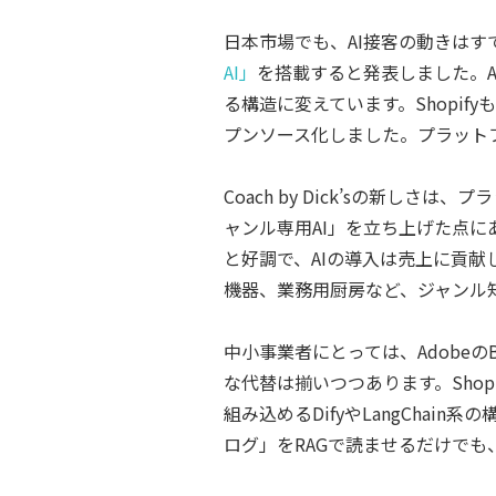
日本市場でも、AI接客の動きはす
AI」
を搭載すると発表しました。Amaz
る構造に変えています。Shopifyも同
プンソース化しました。プラット
Coach by Dick’sの新
ャンル専用AI」を立ち上げた点にあ
と好調で、AIの導入は売上に貢
機器、業務用厨房など、ジャンル
中小事業者にとっては、Adobeの
な代替は揃いつつあります。Shopif
組み込めるDifyやLangCha
ログ」をRAGで読ませるだけでも