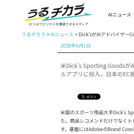
AIニュース
EC×AIでビジネスを爆速させるメディア
うるチカラ
>
AIニュース
>
Dick’sがAIアドバイザ
投
2026年6月1日
稿
日:
米Dick’s Sporting Goo
ルアプリに投入。日本のEC
米国のスポーツ用品大手Dick’s Sp
た。商品レコメンドだけでなくト
す。基盤にはAdobeのBrand Conc