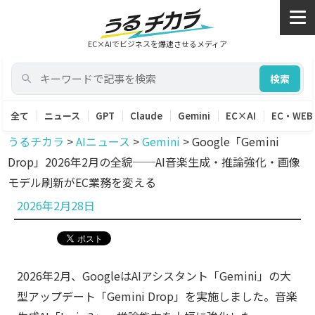
EC×AIでビジネスを爆速させるメディア
検索
全て
ニュース
GPT
Claude
Gemini
EC×AI
EC・WEB
うるチカラ
>
AIニュース
>
Gemini
>
Google「Gemini
Drop」2026年2月の全貌──AI音楽生成・推論強化・画像
モデル刷新がEC業務を変える
投
2026年2月28日
稿
日:
2026年2月、GoogleはAIアシスタント「Gemini」の大
型アップデート「Gemini Drop」を実施しました。音楽