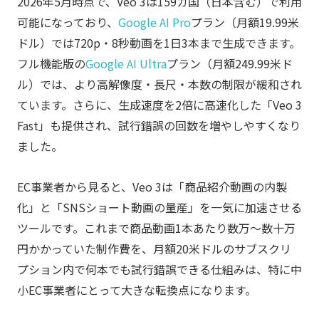
2026年5月時点で、Veo 3は159カ国（日本含む）で利用
可能になっており、
Google AI Pro
プラン（月額19.99米
ドル）では720p・8秒動画を1日3本まで生成できます。
フル機能版の
Google AI Ultra
プラン（月額249.99米ド
ル）では、より高解像度・長尺・本数の制限が緩和され
ています。さらに、生成速度を2倍に高速化した「Veo 3
Fast」も提供され、試行錯誤の回数を増やしやすくなり
ました。
EC事業者から見ると、Veo 3は「商品紹介動画の内製
化」と「SNSショート動画の量産」を一気に加速させる
ツールです。これまで商品動画1本あたり数万〜数十万
円かかっていた制作費を、月額20米ドルのサブスクリ
プション内で何本でも試行錯誤できる仕組みは、特に中
小EC事業者にとって大きな転換点になります。