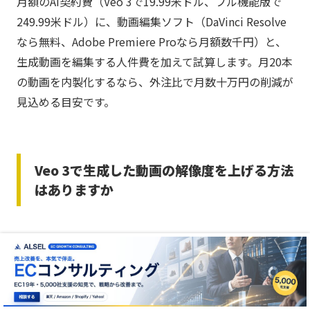
月額のAI契約費（Veo 3で19.99米ドル、フル機能版で
249.99米ドル）に、動画編集ソフト（DaVinci Resolve
なら無料、Adobe Premiere Proなら月額数千円）と、
生成動画を編集する人件費を加えて試算します。月20本
の動画を内製化するなら、外注比で月数十万円の削減が
見込める目安です。
Veo 3で生成した動画の解像度を上げる方法
はありますか
2026年5月時点のVeo 3 ProプランはHD（720p）が上限
です。フルHD（1080p）以上が必要な場合はAI Ultraプ
ランへのアップグレードか、生成後にTopaz Video AIや
Adobe Premiere ProのAIアップスケール機能で解像度