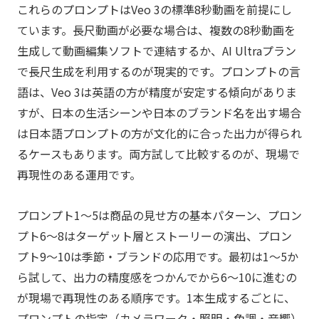
これらのプロンプトはVeo 3の標準8秒動画を前提にし
ています。長尺動画が必要な場合は、複数の8秒動画を
生成して動画編集ソフトで連結するか、AI Ultraプラン
で長尺生成を利用するのが現実的です。プロンプトの言
語は、Veo 3は英語の方が精度が安定する傾向がありま
すが、日本の生活シーンや日本のブランド名を出す場合
は日本語プロンプトの方が文化的に合った出力が得られ
るケースもあります。両方試して比較するのが、現場で
再現性のある運用です。
プロンプト1〜5は商品の見せ方の基本パターン、プロン
プト6〜8はターゲット層とストーリーの演出、プロン
プト9〜10は季節・ブランドの応用です。最初は1〜5か
ら試して、出力の精度感をつかんでから6〜10に進むの
が現場で再現性のある順序です。1本生成するごとに、
プロンプトの指定（カメラワーク・照明・色調・音響）