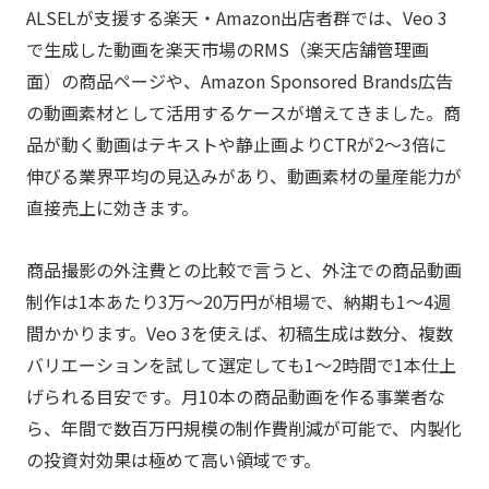
ALSELが支援する楽天・Amazon出店者群では、Veo 3
で生成した動画を楽天市場のRMS（楽天店舗管理画
面）の商品ページや、Amazon Sponsored Brands広告
の動画素材として活用するケースが増えてきました。商
品が動く動画はテキストや静止画よりCTRが2〜3倍に
伸びる業界平均の見込みがあり、動画素材の量産能力が
直接売上に効きます。
商品撮影の外注費との比較で言うと、外注での商品動画
制作は1本あたり3万〜20万円が相場で、納期も1〜4週
間かかります。Veo 3を使えば、初稿生成は数分、複数
バリエーションを試して選定しても1〜2時間で1本仕上
げられる目安です。月10本の商品動画を作る事業者な
ら、年間で数百万円規模の制作費削減が可能で、内製化
の投資対効果は極めて高い領域です。