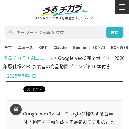
EC×AIでビジネスを爆速させるメディア
検索
全て
ニュース
GPT
Claude
Gemini
EC×AI
EC・WEB
うるチカラ
>
AIニュース
>
Google Veo 3完全ガイド｜2026
年版仕様とEC事業者の商品動画プロンプト10本付き
投
2025年7月4日
稿
日:
Google Veo 3とは、Googleが提供する音声
付き動画を自動生成する最新AIモデルのこと