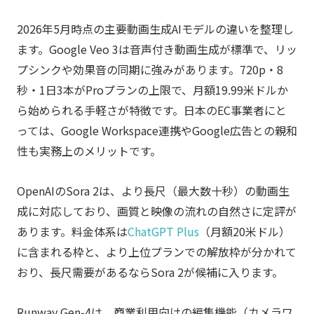
2026年5月時点の主要動画生成AIモデルの違いを整理し
ます。Google Veo 3は音声付き動画生成が標準で、リッ
プシンクや効果音の同期に強みがあります。720p・8
秒・1日3本がProプランの上限で、月額19.99米ドルか
ら始められる手軽さが特徴です。日本のEC事業者にと
っては、Google Workspace連携やGoogle広告との親和
性も実務上のメリットです。
OpenAIのSora 2は、より長尺（最大数十秒）の動画生
成に対応しており、画質と映像の流れの自然さに定評が
あります。料金体系は
ChatGPT Plus
（月額20米ドル）
に含まれる枠と、より上位プランでの解放枠が分かれて
おり、長尺需要があるならSora 2が候補に入ります。
Runway Gen-4は、商業利用向けの編集機能（カメラワ