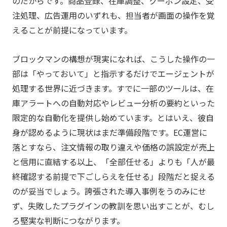
のだからです。商品登録、在庫調整、クーポン設定、受
注処理、広告運用のいずれも、担当者が画面の操作を覚
えることが前提になっています。
ブロックマンの構想が現実になれば、こうした操作の一
部は「やっておいて」と指示するだけでエージェントが
処理する世界に近づきます。すでに一部のツールは、在
庫アラートへの自動対応やレビュー分析の要約といった
限定的な自動化を提供し始めています。とはいえ、彼自
身が認めるように現状はまだ準備段階です。EC運営に
落とすなら、注文情報の取り違えや価格の誤設定が売上
と信用に直結する以上、「全部任せる」よりも「人が最
終確認する前提で下ごしらえを任せる」段階だと捉える
のが妥当でしょう。誇張された導入事例をうのみにせ
ず、失敗したプラグインの教訓を思い出すことが、むし
ろ堅実な判断につながります。