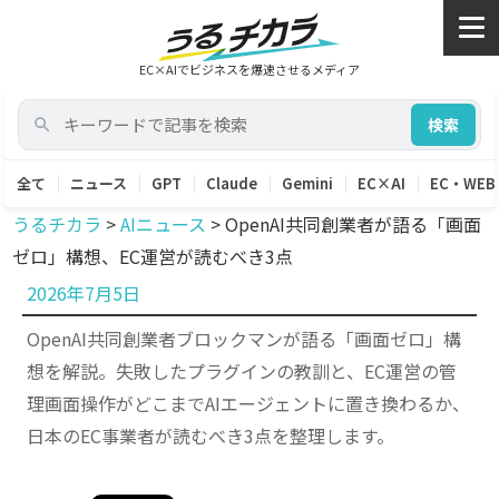
EC×AIでビジネスを爆速させるメディア
検索
全て
ニュース
GPT
Claude
Gemini
EC×AI
EC・WEB
うるチカラ
>
AIニュース
>
OpenAI共同創業者が語る「画面
ゼロ」構想、EC運営が読むべき3点
投
2026年7月5日
稿
OpenAI共同創業者ブロックマンが語る「画面ゼロ」構
日:
想を解説。失敗したプラグインの教訓と、EC運営の管
理画面操作がどこまでAIエージェントに置き換わるか、
日本のEC事業者が読むべき3点を整理します。