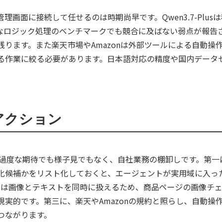
面に接続して任せるのは時期尚早です。Qwen3.7-Plusは科学
劣り、純粋なロジック処理のベンチマークでも競合に及ばない弱点が報
ります。また楽天市場やAmazonは外部ツールによる自動操
る作業に絞る必要があります。日本語対応の精度や国内データ
アクション
、過度な期待でも様子見でもなく、自社業務の棚卸しです。第一
化候補かをリスト化しておくと、エージェントが実用域に入っ
うなモデルは画像とテキストを同時に扱えるため、商品ページの画像
実的です。第三に、楽天やAmazonの規約と照らし、自動操
つながります。