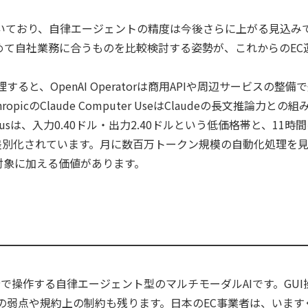
続いており、自律エージェントの精度は今後さらに上がる見込み
miniも含めて自社業務に合うものを比較検討する姿勢が、これからの
OpenAI Operatorは商用APIや周辺サービスの整備で先行し、
thropicのClaude Computer UseはClaudeの長文推
Plusは、入力0.40ドル・出力2.40ドルという低価格帯と、1
差別化されています。月に数百万トークン規模の自動化処理を見
対象に加える価値があります。
見て自分で操作する自律エージェント型のマルチモーダルAIです。G
の弱点や規約上の制約も残ります。日本のEC事業者は、います