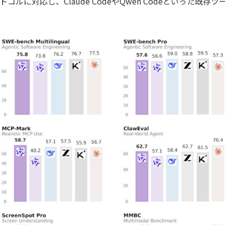
のプロトコルに対応し、Claude CodeやQwen Codeといっ