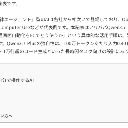
発表です。
ージェント」型のAIは各社から相次いで登場しており、OpenAIの
のClaude Computer Useなどが代表例です。本記事はアリババQwe
理画面自動化をECでどう使うか」という具体的な活用手順は、
Qwen3.7-Plusの独自性は、100万トークンあたり入力0.4
行・1万行超のコード生成といった長時間タスク向けの設計にあ
分で操作するAI
たい方へ