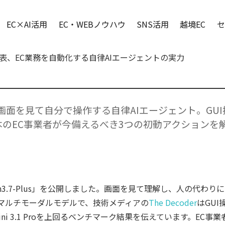
EC×AI活用
EC・WEBノウハウ
SNS活用
越境EC
セ
us発表、EC業務を自動化する自律AIエージェントの実力
sは画面を見て自分で操作する自律AIエージェント。GUI操作で
日本のEC事業者が今備えるべき3つの初動アクションを
n3.7-Plus」を公開しました。画面を見て理解し、人の代わ
マルチモーダルモデルで、技術メディアの
The Decoder
はGUI
Max、Gemini 3.1 Proを上回るベンチマーク結果を伝えています