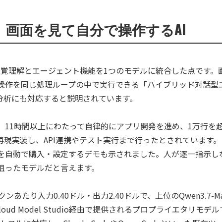
画面を見て自分で操作するAI
徴は、視覚理解とエージェント機能を1つのモデルに統合した点です
操作を同じ処理ループの中で実行できる「ハイブリッド対話型
分析にも対応すると説明されています。
モでは、11時間以上にわたって自律的にアプリ開発を進め、1万行
UIで再現実装し、API連携やテスト実行まで行ったとされていま
を自動で購入・設定するデモも示されました。人が逐一指示し
狙ったモデルだと言えます。
万トークンあたり入力0.40ドル・出力2.40ドルで、上位のQwen3.
 Cloud Model Studio経由で提供されるプロプライエタリ