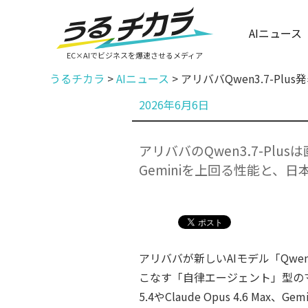
AIニュース
EC×AIでビジネスを爆速させるメディア
うるチカラ
>
AIニュース
>
アリババQwen3.7-Pl
投
2026年6月6日
稿
日:
アリババのQwen3.7-Plu
Geminiを上回る性能と、
アリババが新しいAIモデル「Qwe
こなす「自律エージェント」型の
5.4やClaude Opus 4.6 