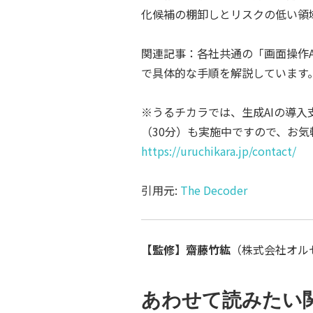
化候補の棚卸しとリスクの低い領
関連記事：各社共通の「画面操作A
で具体的な手順を解説しています
※うるチカラでは、生成AIの導
（30分）も実施中ですので、お
https://uruchikara.jp/contact/
引用元:
The Decoder
【監修】齋藤竹紘
（株式会社オルセル
あわせて読みたい