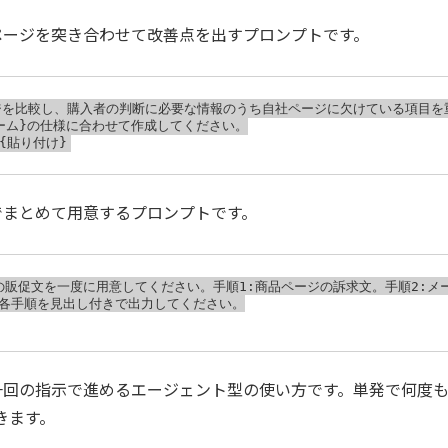
ページを突き合わせて改善点を出すプロンプトです。
ジを比較し、購入者の判断に必要な情報のうち自社ページに欠けている項目を
ーム}の仕様に合わせて作成してください。

でまとめて用意するプロンプトです。
の販促文を一度に用意してください。手順1:商品ページの訴求文。手順2:メ
各手順を見出し付きで出力してください。

一回の指示で進めるエージェント型の使い方です。単発で何度
きます。