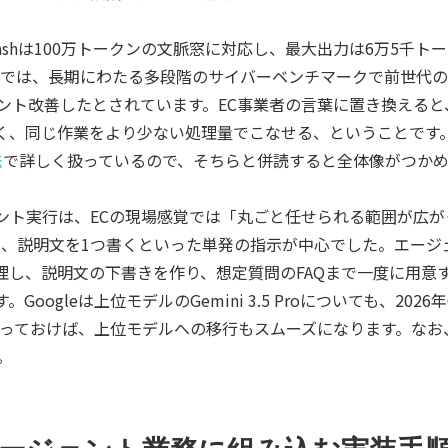
5 Flashは100万トークンの文脈窓に対応し、最大出力は6万5
では、長期にわたる多段階のサイバーベンチマークで前世代のFla
セント改善したとされています。EC事業者の言葉に置き換える
く、同じ作業をより少ない処理量でこなせる、ということです
法
で詳しく扱っているので、そちらと併読すると全体像がつかめ
ント実行は、ECの現場感覚では「丸ごと任せられる範囲が広が
る、説明文を1つ書くといった単発の指示が中心でした。エージ
理し、説明文の下書きを作り、想定質問のFAQまで一度に用意
oogleは上位モデルのGemini 3.5 Proについても、20
を作っておけば、上位モデルへの移行もスムーズになります。なお、
。
Flashをエージェント業務に組み込む実