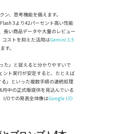
千トークン、思考機能を備えます。
sh 3より42パーセント高い性能
と、長い商品データや大量のレビュー
。コストを抑えた活用は
Gemini 3.5
ます。
った」と捉えると分かりやすいで
ェント実行が安定すると、たとえば
する」といった複数手順の連続処理
26年6月中の正式版提供を見込んでいる
I/Oでの発表全体像は
Google I/O
装手順とプロンプト4本