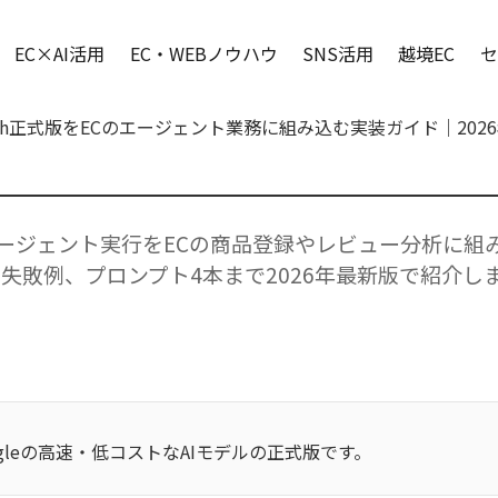
EC×AI活用
EC・WEBノウハウ
SNS活用
越境EC
セ
.5 Flash正式版をECのエージェント業務に組み込む実装ガイド｜2
h正式版のエージェント実行をECの商品登録やレビュー分析に
失敗例、プロンプト4本まで2026年最新版で紹介し
は、Googleの高速・低コストなAIモデルの正式版です。