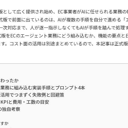
Flashが正式版として広く提供され始め、EC事業者がAIに任せられ
式版で前面に出ているのは、AIが複数の手順を自分で進める「
一次対応まで、人が逐一指示しなくてもAIが手順を踏んで処理
lash正式版をECのエージェント業務にどう組み込むか、機能の要
ます。コスト面の活用は別途まとめているので、本記事は正式
が変わったか
ージェント業務に組み込む実装手順とプロンプト4本
ージェント活用でつまずく失敗例と回避策
ントのKPIと費用・工数の目安
の独自考察
えますか