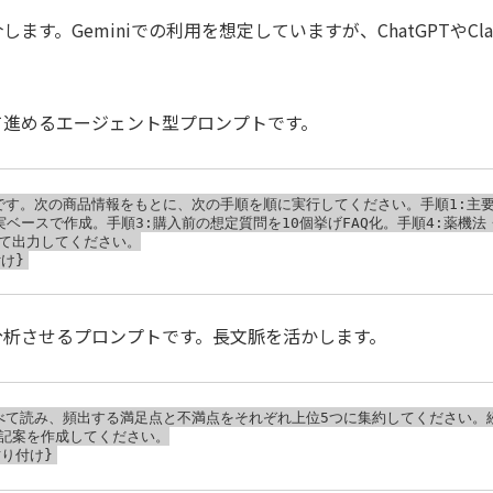
ます。Geminiでの利用を想定していますが、ChatGPTやC
て進めるエージェント型プロンプトです。
です。次の商品情報をもとに、次の手順を順に実行してください。手順1:主要
ベースで作成。手順3:購入前の想定質問を10個挙げFAQ化。手順4:薬機
て出力してください。

分析させるプロンプトです。長文脈を活かします。
べて読み、頻出する満足点と不満点をそれぞれ上位5つに集約してください。
記案を作成してください。
