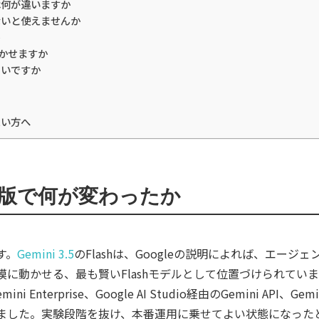
は何が違いますか
ないと使えませんか
活かせますか
よいですか
たい方へ
ash正式版で何が変わったか
す。
Gemini 3.5
のFlashは、Googleの説明によれば、エー
に動かせる、最も賢いFlashモデルとして位置づけられてい
Enterprise、Google AI Studio経由のGemini API、G
ました。実験段階を抜け、本番運用に乗せてよい状態になった