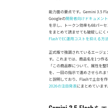
能力面の要点です。Gemini 3.
Googleの
開発者向けドキュメント
を示し、トークン効率も68パー
をまとめて読ませても破綻しにく
FlashでEC運用コストを抑える方
正式版で強調されているエージェ
す。これまでは、商品名を1つ作
「この商品群について、属性を整
を、一回の指示で進めさせられます。G
と説明しており、Flashで土台
2026の注目発表
にまとめています
Gemini 3.5 