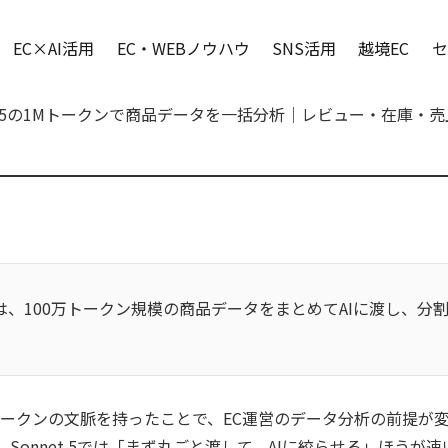
EC×AI活用
EC・WEBノウハウ
SNS活用
越境EC
セ
onnet 5の1Mトークンで商品データを一括分析｜レビュー・在庫
は、100万トークン規模の商品データをまとめてAIに渡し、分
トークンの文脈を持ったことで、EC運営のデータ分析の前提が変
Sonnet 5では「まず丸ごと渡して、AIに絞らせる」ほうが