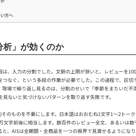
すか
たい方へ
分析」が効くのか
因は、入力の分割でした。文脈の上限が狭いと、レビューを10
をつなぐ、という多段の作業が必要でした。この過程で、区切
。現場で繰り返し見るのは、分割のせいで「季節をまたいだ不
を見ないと気づけないパターンを取り逃す失敗です。
割そのものを不要にします。日本語はおおむね1文字1〜2トーク
0万文字前後に相当します。数百件のレビュー全文、あるいは数
と、AISは全期間・全商品を一つの視界で見渡せるようになり