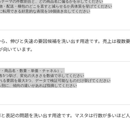
各テーマの件数割合と、どの商品名に偏るかを示してください

梱物・配送・梱包のどこを直すと減らせるか具体策を挙げてください

に転用できる好意的な表現を10個抜き出してください

から、伸びと失速の要因候補を洗い出す用途です。売上は複数要
が向いています。
・商品名・数量・単価・チャネル）。

各5つ挙げ、変化の大きさを数値で示してください

れる要因を最大3つ、データで検証可能なものだけ挙げてください

ネル別に、傾向の違いがあれば指摘してください

庫と表記の問題を洗い出す用途です。マスタは行数が多いほど