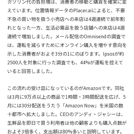
ガソリン代の負担増は、消費者の移動と購買を確実に変
えています。位置情報データのPlacer.aiによると、不要
不急の買い物を扱う小売店への来店は4週連続で前年割
れとなった一方、生活必需品を扱う店舗への来店は4週
連続で増加しました。メール配信のOmnisendの調査で
は、運転を減らすためにオンライン購入を増やす意向を
示した消費者がおよそ3分の1にのぼります。Ipsosが約
2500人を対象に行った調査でも、44%が運転を控えて
いると回答しました。
この流れの受け皿になっているのがAmazonです。同社
は3月に9万点以上の商品で1時間・3時間配送を広げ、5
月には30分配送をうたう「Amazon Now」を米国の数
十都市へ拡大しました。CEOのアンディ・ジャシーは、
生鮮品を即日で買う利用者は他の顧客よりも購入点数が
およそ3倍多く、支出額は80%多いと説明しています。