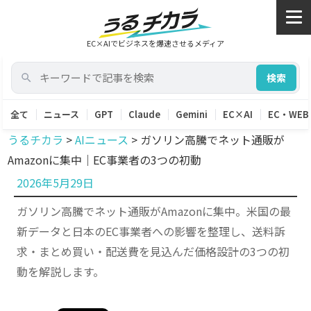
EC×AIでビジネスを爆速させるメディア
検索
全て
ニュース
GPT
Claude
Gemini
EC×AI
EC・WEB
うるチカラ
>
AIニュース
>
ガソリン高騰でネット通販が
Amazonに集中｜EC事業者の3つの初動
投
2026年5月29日
稿
ガソリン高騰でネット通販がAmazonに集中。米国の最
日:
新データと日本のEC事業者への影響を整理し、送料訴
求・まとめ買い・配送費を見込んだ価格設計の3つの初
動を解説します。