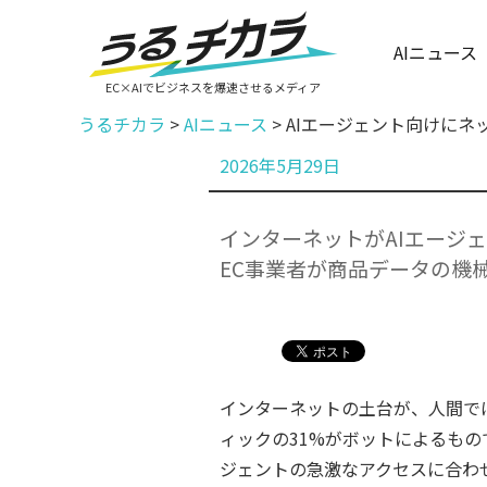
AIニュース
EC×AIでビジネスを爆速させるメディア
うるチカラ
>
AIニュース
>
AIエージェント向けにネ
投
2026年5月29日
稿
日:
インターネットがAIエージ
EC事業者が商品データの機
インターネットの土台が、人間で
ィックの31%がボットによるもの
ジェントの急激なアクセスに合わ