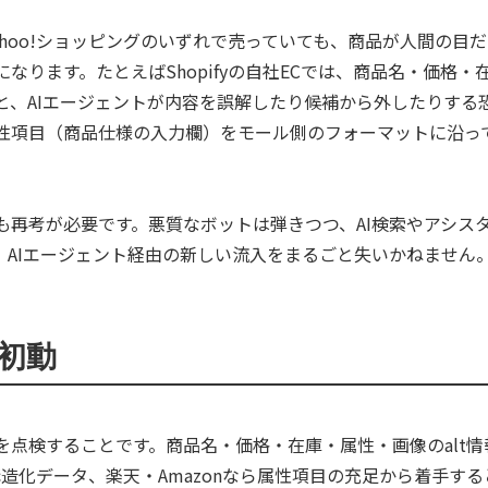
fy、Yahoo!ショッピングのいずれで売っていても、商品が人間の
なります。たとえばShopifyの自社ECでは、商品名・価格
、AIエージェントが内容を誤解したり候補から外したりする恐れ
性項目（商品仕様の入力欄）をモール側のフォーマットに沿っ
も再考が必要です。悪質なボットは弾きつつ、AI検索やアシス
、AIエージェント経由の新しい流入をまるごと失いかねません
初動
点検することです。商品名・価格・在庫・属性・画像のalt情
ら構造化データ、楽天・Amazonなら属性項目の充足から着手す