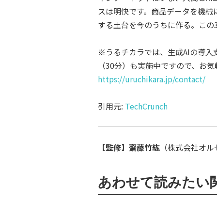
スは明快です。商品データを機械
する土台を今のうちに作る。この
※うるチカラでは、生成AIの導
（30分）も実施中ですので、お
https://uruchikara.jp/contact/
引用元:
TechCrunch
【監修】齋藤竹紘
（株式会社オルセル
あわせて読みたい