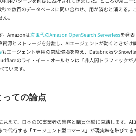
の利用パターンを前提に設計されてきました。ところがAIエー
数秒で数百のデータベースに問い合わせ、用が済むと消える。
せん。
Amazonは
次世代のAmazon OpenSearch Serverless
を発表
算資源とストレージを分離し、AIエージェントが動くときだけ
e
もエージェント専用の常駐環境を整え、DatabricksやSnowf
oudflareのライ・イー・オールセンは「非人間トラフィック
述べています。
とっての論点
に見えて、日本のEC事業者の集客と購買体験に直結します。AI
まで代行する「エージェント型コマース」が現実味を帯びてき