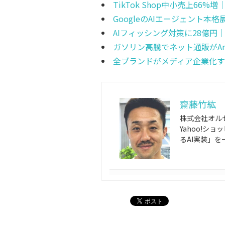
TikTok Shop中小売上6
GoogleのAIエージェント本
AIフィッシング対策に28億円
ガソリン高騰でネット通販がAm
全ブランドがメディア企業化す
齋藤竹紘
株式会社オルセ
Yahoo!シ
るAI実装」