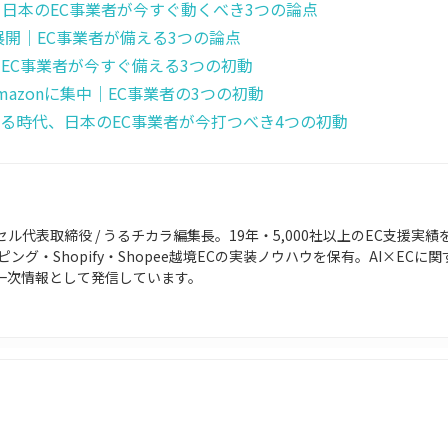
6%増｜日本のEC事業者が今すぐ動くべき3つの論点
格展開｜EC事業者が備える3つの論点
｜EC事業者が今すぐ備える3つの初動
azonに集中｜EC事業者の3つの初動
る時代、日本のEC事業者が今打つべき4つの初動
ル代表取締役 / うるチカラ編集長。19年・5,000社以上のEC支援実績
ョッピング・Shopify・Shopee越境ECの実装ノウハウを保有。AI×E
を一次情報として発信しています。