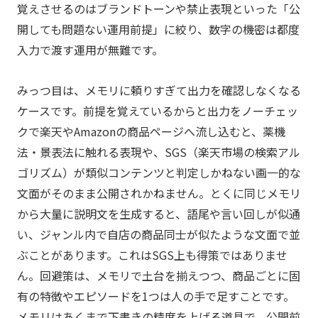
覚えさせるのはブランドトーンや禁止表現といった「公
開しても問題ない運用前提」に絞り、数字の機密は都度
入力で渡す運用が無難です。
みっつ目は、メモリに頼りすぎて出力を確認しなくなる
ケースです。前提を覚えているからと出力をノーチェッ
クで楽天やAmazonの商品ページへ流し込むと、薬機
法・景表法に触れる表現や、SGS（楽天市場の検索アル
ゴリズム）が類似コンテンツと判定しかねない画一的な
文面がそのまま公開されかねません。とくに同じメモリ
から大量に説明文を生成すると、語尾や言い回しが似通
い、ジャンル内で自店の商品同士が似たような文面で並
ぶことがあります。これはSGS上も得策ではありませ
ん。回避策は、メモリで土台を揃えつつ、商品ごとに固
有の特徴やエピソードを1つは人の手で足すことです。
メモリはあくまで下書きの精度を上げる道具で、公開前