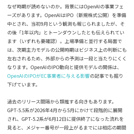
なぜ時期が読めないのか。背景にはOpenAIの事業フェ
ーズがあります。OpenAIはIPO（新規株式公開）を準備
中とされ、当初9月という観測も報じられましたが、そ
の後「1年以内」とトーンダウンしたとも伝えられてい
ます（いずれも要確認）。上場準備と並行する局面で
は、次期主力モデルの公開時期はビジネス上の判断にも
左右されるため、外部からの予測は一段と当たりにくく
なります。OpenAIのIPO動向と提供モデルの関係は、
OpenAIのIPOがEC事業者に与える影響
の記事でも掘り
下げています。
過去のリリース間隔から類推する向きもあります。
GPT-5.5系が2026年4月から5月にかけて段階的に展開
され、GPT-5.2系が6月12日に提供終了になった流れを
見ると、メジャー番号が一段上がるまでには相応の期間