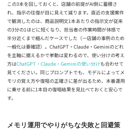
この3本を回しておくと、店舗の前提がAI側に蓄積さ
れ、指示の往復が目に見えて減ります。直近の支援案件
で観測したのは、商品説明文1本あたりの指示文が従来
の3分の1ほどに短くなり、担当者の作業時間が体感で
半分近くまで縮んだケースでした（一店舗の事例のため
一般化は要確認）。ChatGPT・Claude・Geminiのどれ
を主軸に据えるかで挙動は変わるので、使い分けの考え
方は
ChatGPT・Claude・Geminiの使い分け
も合わせて
見てください。同じプロンプトでも、モデルによってメ
モリの覚え方や復唱の正確さに差が出るため、本番運用
に乗せる前に1本目の復唱結果を見比べておくと安心で
す。
メモリ運用でやりがちな失敗と回避策