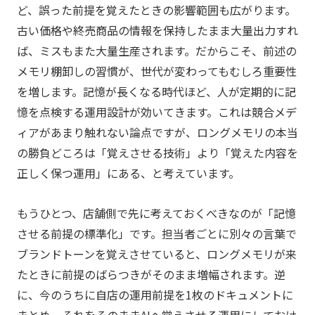
ど、誤った前提を覚えたときの影響範囲も広がります。
古い価格や終売商品の情報を保持したまま大量出力すれ
ば、ミスもまた大量生産されます。だからこそ、前述の
メモリ棚卸しの習慣が、世代が変わってもむしろ重要性
を増します。記憶が長くなる時代ほど、人が定期的に記
憶を点検する運用設計が効いてきます。これは競合メデ
ィアがあまり触れない論点ですが、ロングメモリの本当
の勝負どころは「覚えさせる技術」より「覚えた内容を
正しく保つ運用」にある、と考えています。
もうひとつ、店舗側で先に考えておくべきなのが「記憶
させる前提の標準化」です。担当者ごとに別々の言葉で
ブランドトーンを覚えさせていると、ロングメモリが来
たときに前提のばらつきがそのまま増幅されます。逆
に、今のうちに自店の運用前提を1枚のドキュメントに
まとめ、それをそのままAIへ覚えさせる運用にしておけ