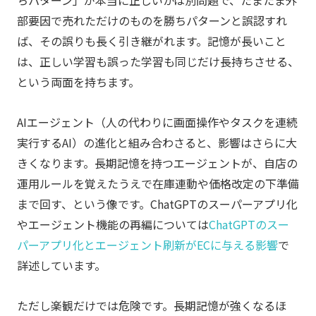
部要因で売れただけのものを勝ちパターンと誤認すれ
ば、その誤りも長く引き継がれます。記憶が長いこと
は、正しい学習も誤った学習も同じだけ長持ちさせる、
という両面を持ちます。
AIエージェント（人の代わりに画面操作やタスクを連続
実行するAI）の進化と組み合わさると、影響はさらに大
きくなります。長期記憶を持つエージェントが、自店の
運用ルールを覚えたうえで在庫連動や価格改定の下準備
まで回す、という像です。ChatGPTのスーパーアプリ化
やエージェント機能の再編については
ChatGPTのスー
パーアプリ化とエージェント刷新がECに与える影響
で
詳述しています。
ただし楽観だけでは危険です。長期記憶が強くなるほ