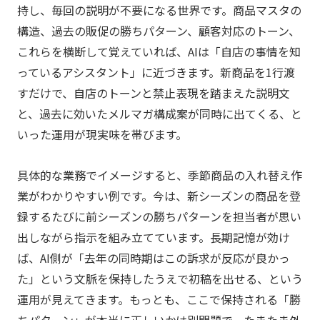
持し、毎回の説明が不要になる世界です。商品マスタの
構造、過去の販促の勝ちパターン、顧客対応のトーン、
これらを横断して覚えていれば、AIは「自店の事情を知
っているアシスタント」に近づきます。新商品を1行渡
すだけで、自店のトーンと禁止表現を踏まえた説明文
と、過去に効いたメルマガ構成案が同時に出てくる、と
いった運用が現実味を帯びます。
具体的な業務でイメージすると、季節商品の入れ替え作
業がわかりやすい例です。今は、新シーズンの商品を登
録するたびに前シーズンの勝ちパターンを担当者が思い
出しながら指示を組み立てています。長期記憶が効け
ば、AI側が「去年の同時期はこの訴求が反応が良かっ
た」という文脈を保持したうえで初稿を出せる、という
運用が見えてきます。もっとも、ここで保持される「勝
ちパターン」が本当に正しいかは別問題で、たまたま外