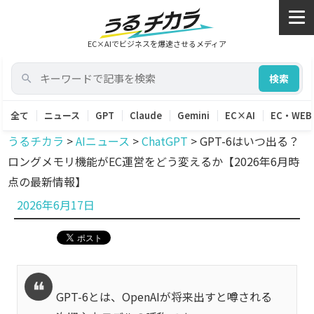
EC×AIでビジネスを爆速させるメディア
検索
全て
ニュース
GPT
Claude
Gemini
EC×AI
EC・WEB
うるチカラ
>
AIニュース
>
ChatGPT
>
GPT-6はいつ出る？
ロングメモリ機能がEC運営をどう変えるか【2026年6月時
点の最新情報】
投
2026年6月17日
稿
日:
GPT-6とは、OpenAIが将来出すと噂される