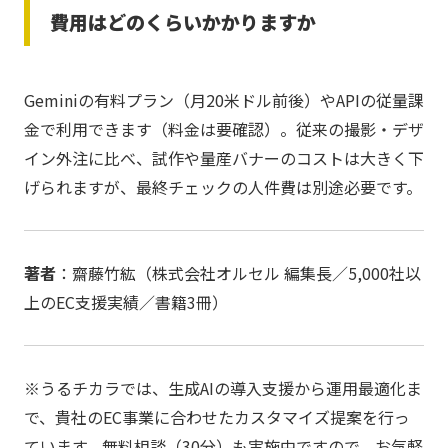
費用はどのくらいかかりますか
Geminiの有料プラン（月20米ドル前後）やAPIの従量課
金で利用できます（料金は要確認）。従来の撮影・デザ
イン外注に比べ、試作や量産バナーのコストは大きく下
げられますが、最終チェックの人件費は別途必要です。
著者
：齋藤竹紘（株式会社オルセル 編集長／5,000社以
上のEC支援実績／書籍3冊）
※うるチカラでは、生成AIの導入支援から運用最適化ま
で、貴社のEC事業に合わせたカスタマイズ提案を行っ
ています。無料相談（30分）も実施中ですので、お気軽