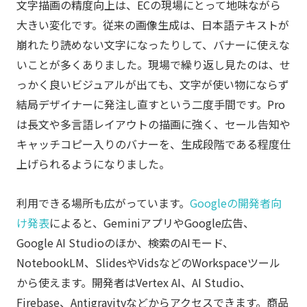
文字描画の精度向上は、ECの現場にとって地味ながら
大きい変化です。従来の画像生成は、日本語テキストが
崩れたり読めない文字になったりして、バナーに使えな
いことが多くありました。現場で繰り返し見たのは、せ
っかく良いビジュアルが出ても、文字が使い物にならず
結局デザイナーに発注し直すという二度手間です。Pro
は長文や多言語レイアウトの描画に強く、セール告知や
キャッチコピー入りのバナーを、生成段階である程度仕
上げられるようになりました。
利用できる場所も広がっています。
Googleの開発者向
け発表
によると、GeminiアプリやGoogle広告、
Google AI Studioのほか、検索のAIモード、
NotebookLM、SlidesやVidsなどのWorkspaceツール
から使えます。開発者はVertex AI、AI Studio、
Firebase、Antigravityなどからアクセスできます。商品