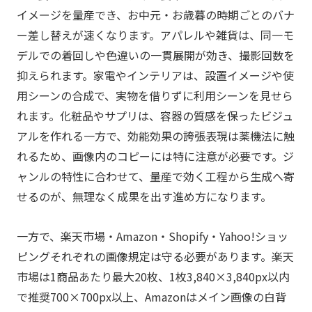
イメージを量産でき、お中元・お歳暮の時期ごとのバナ
ー差し替えが速くなります。アパレルや雑貨は、同一モ
デルでの着回しや色違いの一貫展開が効き、撮影回数を
抑えられます。家電やインテリアは、設置イメージや使
用シーンの合成で、実物を借りずに利用シーンを見せら
れます。化粧品やサプリは、容器の質感を保ったビジュ
アルを作れる一方で、効能効果の誇張表現は薬機法に触
れるため、画像内のコピーには特に注意が必要です。ジ
ャンルの特性に合わせて、量産で効く工程から生成へ寄
せるのが、無理なく成果を出す進め方になります。
一方で、楽天市場・Amazon・Shopify・Yahoo!ショッ
ピングそれぞれの画像規定は守る必要があります。楽天
市場は1商品あたり最大20枚、1枚3,840×3,840px以内
で推奨700×700px以上、Amazonはメイン画像の白背