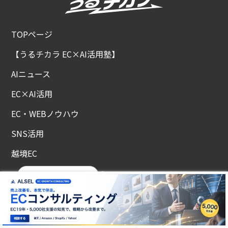
TOPページ
【うるチカラ EC×AI活用塾】
AIニュース
EC×AI活用
EC・WEBノウハウ
SNS活用
越境EC
セミナー情報
メルマガ登録