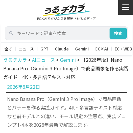
EC×AIでビジネスを爆速させるメディア
検索
全て
ニュース
GPT
Claude
Gemini
EC×AI
EC・WEB
うるチカラ
>
AIニュース
>
Gemini
>
【2026年版】Nano
Banana Pro（Gemini 3 Pro Image）で商品画像を作る実践
ガイド｜4K・多言語テキスト対応
投
2026年6月22日
稿
Nano Banana Pro（Gemini 3 Pro Image）で商品画像
日:
とバナーを作る実践ガイド。4K・多言語テキスト対応
など前モデルとの違い、モール規定の注意点、実装プロ
ンプト4本を2026年最新で解説します。