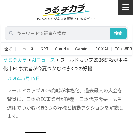
EC×AIでビジネスを爆速させるメディア
検索
全て
ニュース
GPT
Claude
Gemini
EC×AI
EC・WEB
うるチカラ
>
AIニュース
>
ワールドカップ2026商戦が本格
化｜EC事業者が今夏つかむべき3つの好機
投
2026年6月15日
稿
ワールドカップ2026商戦が本格化。過去最大の大会を
日:
背景に、日本のEC事業者が時差・日本代表需要・広告
運用でつかむべき3つの好機と初動アクションを解説し
ます。