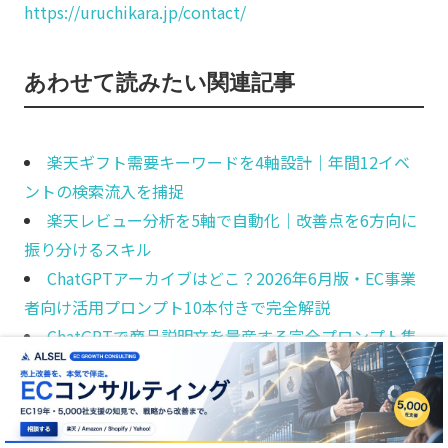
https://uruchikara.jp/contact/
あわせて読みたい関連記事
楽天ギフト需要キーワードを4軸設計｜年間12イベ
ントの検索流入を捕捉
楽天レビュー分析を5軸で自動化｜改善点を6方向に
振り分けるスキル
ChatGPTアーカイブはどこ？2026年6月版・EC事業
者向け活用プロンプト10本付きで完全解説
ChatGPTで商品説明文を量産する完全プロンプト集
【2026年版】｜楽天/Amazon/Shopify対応15本付き
ShopifyをAIで運営する完全ガイド【2026年版】｜
Magic・Sidekick・ChatGPT実装プロンプト18本