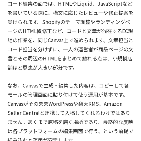
コード編集の面では、HTMLやLiquid、JavaScriptなど
を書いている際に、構文に応じたレビューや修正提案を
受けられます。Shopifyのテーマ調整やランディングペ
ージのHTML微修正など、コードと文章が混在するEC現
場の作業を、同じCanvas上で進められます。文章担当と
コード担当を分けずに、一人の運営者が商品ページの文
言とその周辺のHTMLをまとめて触れる点は、小規模店
舗ほど恩恵が大きい部分です。
なお、Canvasで生成・編集した内容は、コピーして各
モールの管理画面に貼り付けて使う運用が基本です。
CanvasがそのままWordPressや楽天RMS、Amazon
Seller Centralと連携して入稿してくれるわけではあり
ません。あくまで原稿を磨く場所であり、最終的な反映
は各プラットフォームの編集画面で行う、という前提で
組み込むと運用が安定します。