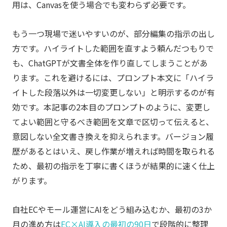
用は、Canvasを使う場合でも変わらず必要です。
もう一つ現場で迷いやすいのが、部分編集の指示の出し
方です。ハイライトした範囲を直すよう頼んだつもりで
も、ChatGPTが文書全体を作り直してしまうことがあ
ります。これを避けるには、プロンプト本文に「ハイラ
イトした段落以外は一切変更しない」と明示するのが有
効です。本記事の2本目のプロンプトのように、変更し
てよい範囲と守るべき範囲を文章で区切って伝えると、
意図しない全文書き換えを抑えられます。バージョン履
歴があるとはいえ、戻し作業が増えれば時間を取られる
ため、最初の指示を丁寧に書くほうが結果的に速く仕上
がります。
自社ECやモール運営にAIをどう組み込むか、最初の3か
月の進め方は
EC×AI導入の最初の90日
で段階的に整理