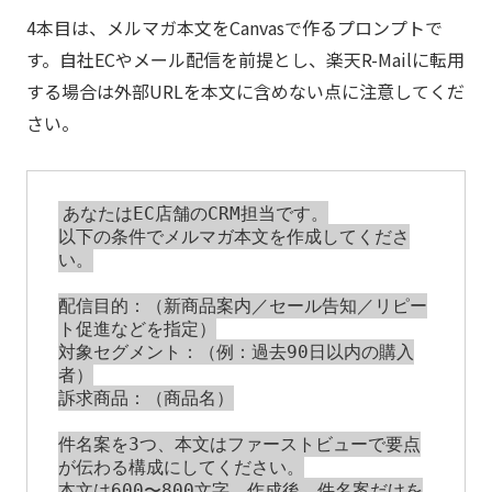
4本目は、メルマガ本文をCanvasで作るプロンプトで
す。自社ECやメール配信を前提とし、楽天R-Mailに転用
する場合は外部URLを本文に含めない点に注意してくだ
さい。
あなたはEC店舗のCRM担当です。

以下の条件でメルマガ本文を作成してくださ
い。

配信目的：（新商品案内／セール告知／リピー
ト促進などを指定）

対象セグメント：（例：過去90日以内の購入
者）

訴求商品：（商品名）

件名案を3つ、本文はファーストビューで要点
が伝わる構成にしてください。

本文は600〜800文字。作成後、件名案だけを