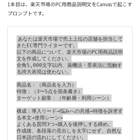
1本目は、楽天市場のPC用商品説明文をCanvasで起こす
プロンプトです。
あなたは楽天市場で売上上位の店舗を担当して
きたEC専門ライターです。

以下の商品について、楽天市場のPC用商品説明
文を作成してください。

全角5,000文字以内、薬機法・景表法に抵触す
る誇大表現は使わない。

商品名：（商品名を入力）

特徴：（3〜5点を箇条書き）

ターゲット顧客：（年齢層・利用シーン）

構成：導入リード→悩みへの共感→特徴を訴求す
る本文→使用シーン→

よくある質問3つ→購入を後押しする締め。

作成後、各段落の見出しを太字にせず、自然な