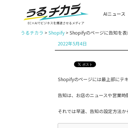
AIニュース
EC×AIでビジネスを爆速させるメディア
うるチカラ
>
Shopify
>
Shopifyのページに告知を
投
2022年5月4日
稿
日:
Shopifyの
ページには最上部にテ
告知は、お店のニュースや営業時
それでは早速、告知の設定方法か