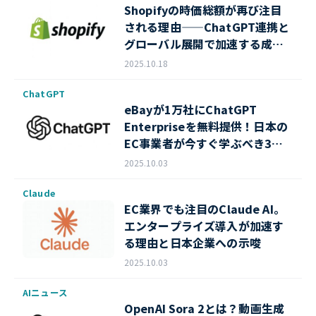
Shopifyの時価総額が再び注目
される理由——ChatGPT連携と
グローバル展開で加速する成長
戦略
2025.10.18
ChatGPT
eBayが1万社にChatGPT
Enterpriseを無料提供！日本の
EC事業者が今すぐ学ぶべき3つ
のAI活用戦略
2025.10.03
Claude
EC業界でも注目のClaude AI。
エンタープライズ導入が加速す
る理由と日本企業への示唆
2025.10.03
AIニュース
OpenAI Sora 2とは？動画生成