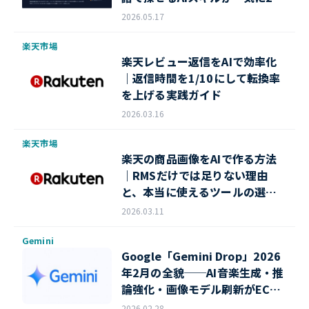
倍へ
2026.05.17
楽天市場
楽天レビュー返信をAIで効率化
｜返信時間を1/10にして転換率
を上げる実践ガイド
2026.03.16
楽天市場
楽天の商品画像をAIで作る方法
｜RMSだけでは足りない理由
と、本当に使えるツールの選び
方【2026年版】
2026.03.11
Gemini
Google「Gemini Drop」2026
年2月の全貌──AI音楽生成・推
論強化・画像モデル刷新がEC業
務を変える
2026.02.28