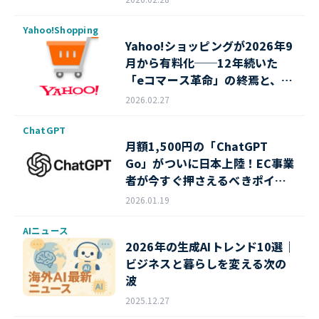
Yahoo!Shopping
Yahoo!ショッピングが2026年9
月から有料化──12年続いた
「eコマース革命」の終焉と、中
小EC事業者がとるべき戦略
2026.02.27
ChatGPT
月額1,500円の「ChatGPT
Go」がついに日本上陸！EC事業
者が今すぐ押さえるべきポイン
ト
2026.01.19
AIニュース
2026年の生成AIトレンド10選｜
ビジネスと暮らしを変える次の
波
2025.12.27