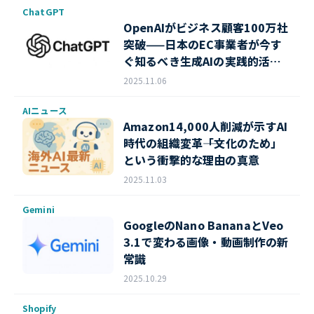
ChatGPT
OpenAIがビジネス顧客100万社
突破——日本のEC事業者が今す
ぐ知るべき生成AIの実践的活用
法
2025.11.06
AIニュース
Amazon14,000人削減が示すAI
時代の組織変革――「文化のため」
という衝撃的な理由の真意
2025.11.03
Gemini
GoogleのNano BananaとVeo
3.1で変わる画像・動画制作の新
常識
2025.10.29
Shopify